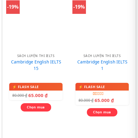
-19%
-19%
SÁCH LUYỆN THI IELTS
SÁCH LUYỆN THI IELTS
Cambridge English IELTS
Cambridge English IELTS
15
1
65.000
₫
80.000
₫
Được
65.000
₫
80.000
₫
xếp
hạng
Chọn mua
1.00
Chọn mua
5
sao