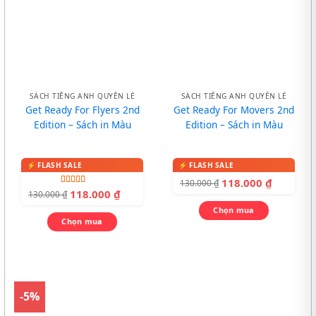
SÁCH TIẾNG ANH QUYỂN LẺ
SÁCH TIẾNG ANH QUYỂN LẺ
Get Ready For Flyers 2nd
Get Ready For Movers 2nd
Edition – Sách in Màu
Edition – Sách in Màu
118.000
₫
130.000
₫
Được xếp
118.000
₫
130.000
₫
hạng
5.00
5
sao
Chọn mua
Chọn mua
-5%