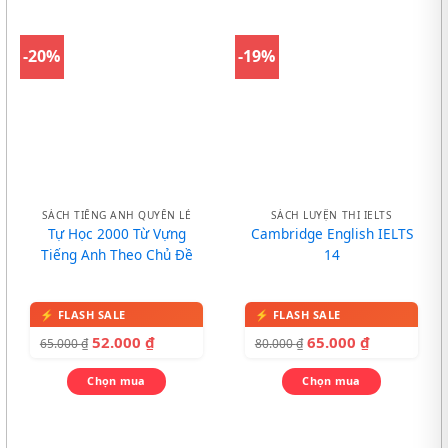
-20%
-19%
SÁCH TIẾNG ANH QUYỂN LẺ
SÁCH LUYỆN THI IELTS
Tự Học 2000 Từ Vựng
Cambridge English IELTS
Tiếng Anh Theo Chủ Đề
14
52.000
₫
65.000
₫
65.000
₫
80.000
₫
Chọn mua
Chọn mua