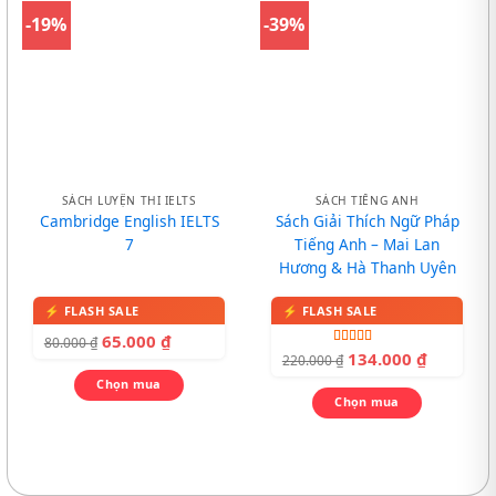
-19%
-39%
SÁCH LUYỆN THI IELTS
SÁCH TIẾNG ANH
Cambridge English IELTS
Sách Giải Thích Ngữ Pháp
7
Tiếng Anh – Mai Lan
Hương & Hà Thanh Uyên
65.000
₫
80.000
₫
Được xếp
134.000
₫
220.000
₫
hạng
4.00
5 sao
Chọn mua
Chọn mua