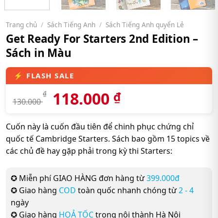
Trang chủ
/
Sách Tiếng Anh
/
Sách Tiếng Anh quyển Lẻ
Get Ready For Starters 2nd Edition –
Sách in Màu
118.000
₫
₫
130.000
Cuốn này là cuốn đầu tiên để chinh phục chứng chỉ
quốc tế Cambridge Starters. Sách bao gồm 15 topics về
các chủ đề hay gặp phải trong kỳ thi Starters:
✪ Miễn phí GIAO HÀNG đơn hàng từ
399.000đ
✪ Giao hàng
COD
toàn quốc nhanh chóng từ
2 - 4
ngày
✪ Giao hàng
HOẢ TỐC
trong nội thành Hà Nội