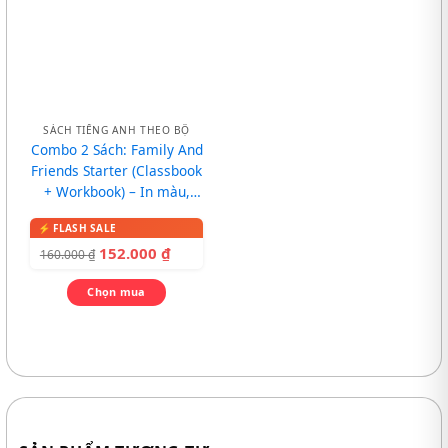
SÁCH TIẾNG ANH THEO BỘ
Combo 2 Sách: Family And
Friends Starter (Classbook
+ Workbook) – In màu,
kèm CD
152.000
₫
160.000
₫
Chọn mua