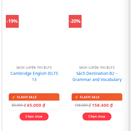
-19%
-20%
SÁCH LUYỆN THI IELTS
SÁCH LUYỆN THI IELTS
Cambridge English IELTS
Sách Destination B2 –
13
Grammar and Vocabulary
65.000
₫
158.400
₫
80.000
₫
198.000
₫
Chọn mua
Chọn mua