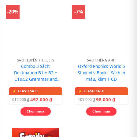
-20%
-7%
SÁCH LUYỆN THI IELTS
SÁCH TIẾNG ANH
Combo 3 Sách:
Oxford Phonics World 5
Destination B1 + B2 +
Student’s Book – Sách in
C1&C2 Grammar and
màu, kèm 1 CD
Vocabulary
492.000
₫
98.000
₫
615.000
₫
105.000
₫
Chọn mua
Chọn mua