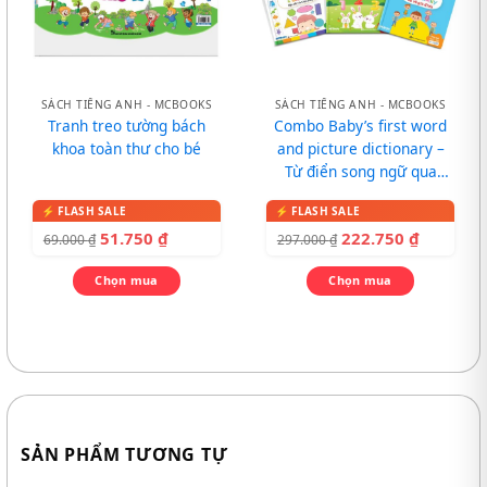
SÁCH TIẾNG ANH - MCBOOKS
SÁCH TIẾNG ANH - MCBOOKS
Tranh treo tường bách
Combo Baby’s first word
khoa toàn thư cho bé
and picture dictionary –
Từ điển song ngữ qua
tranh cho bé
51.750
₫
222.750
₫
69.000
₫
297.000
₫
Chọn mua
Chọn mua
SẢN PHẨM TƯƠNG TỰ