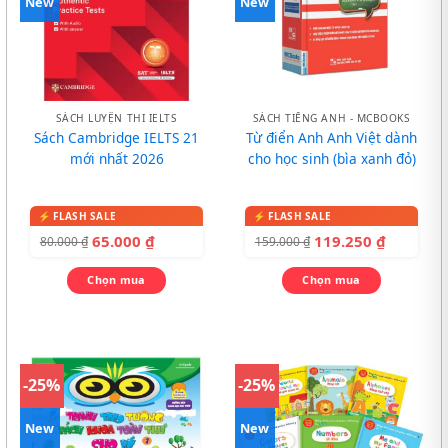
New
New
SÁCH LUYỆN THI IELTS
SÁCH TIẾNG ANH - MCBOOKS
Sách Cambridge IELTS 21
Từ điển Anh Anh Việt dành
mới nhất 2026
cho học sinh (bìa xanh đỏ)
65.000
₫
119.250
₫
80.000
₫
159.000
₫
Chọn mua
Chọn mua
-25%
-25%
New
New