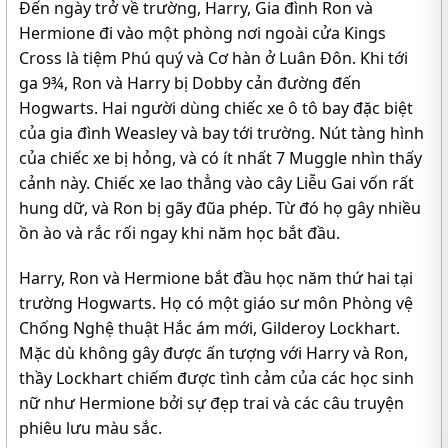
Đến ngày trở về trường, Harry, Gia đình Ron và
Hermione đi vào một phòng nơi ngoài cửa Kings
Cross là tiệm Phú quý và Cơ hàn ở Luân Đôn. Khi tới
ga 9¾, Ron và Harry bị Dobby cản đường đến
Hogwarts. Hai người dùng chiếc xe ô tô bay đặc biệt
của gia đình Weasley và bay tới trường. Nút tàng hình
của chiếc xe bị hỏng, và có ít nhất 7 Muggle nhìn thấy
cảnh này. Chiếc xe lao thẳng vào cây Liễu Gai vốn rất
hung dữ, và Ron bị gãy đũa phép. Từ đó họ gây nhiều
ồn ào và rắc rối ngay khi năm học bắt đầu.
Harry, Ron và Hermione bắt đầu học năm thứ hai tại
trường Hogwarts. Họ có một giáo sư môn Phòng vệ
Chống Nghệ thuật Hắc ám mới, Gilderoy Lockhart.
Mặc dù không gây được ấn tượng với Harry và Ron,
thầy Lockhart chiếm được tình cảm của các học sinh
nữ như Hermione bởi sự đẹp trai và các câu truyện
phiêu lưu màu sắc.