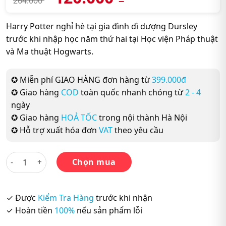
264.000
Harry Potter nghỉ hè tại gia đình dì dượng Dursley
trước khi nhập học năm thứ hai tại Học viện Pháp thuật
và Ma thuật Hogwarts.
✪ Miễn phí GIAO HÀNG đơn hàng từ
399.000đ
✪ Giao hàng
COD
toàn quốc nhanh chóng từ
2 - 4
ngày
✪ Giao hàng
HOẢ TỐC
trong nội thành Hà Nội
✪ Hỗ trợ xuất hóa đơn
VAT
theo yêu cầu
Harry Potter Part 2: Harry Potter And The Chamber Of Secre
Chọn mua
✓ Được
Kiểm Tra Hàng
trước khi nhận
✓ Hoàn tiền
100%
nếu sản phẩm lỗi