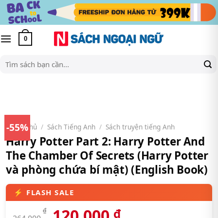
Skip
to
content
0
Tìm
kiếm:
-55%
Trang chủ
/
Sách Tiếng Anh
/
Sách truyện tiếng Anh
Harry Potter Part 2: Harry Potter And
The Chamber Of Secrets (Harry Potter
và phòng chứa bí mật) (English Book)
120.000
₫
₫