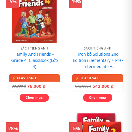
-5%
-19%
SÁCH TIẾNG ANH
SÁCH TIẾNG ANH
Family And Friends –
Trọn bộ Solutions 2nd
Grade 4: ClassBook (Lớp
Edition (Elementary + Pre-
4)
Intermediate +
Intermediate)
76.000
₫
542.000
₫
80.000
₫
672.000
₫
Chọn mua
Chọn mua
-28%
-5%