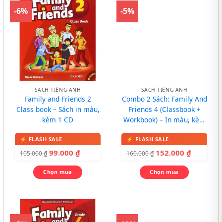
-6%
-5%
SÁCH TIẾNG ANH
SÁCH TIẾNG ANH
Family and Friends 2
Combo 2 Sách: Family And
Class book – Sách in màu,
Friends 4 (Classbook +
kèm 1 CD
Workbook) – In màu, kèm
CD
99.000
₫
152.000
₫
105.000
₫
160.000
₫
Chọn mua
Chọn mua