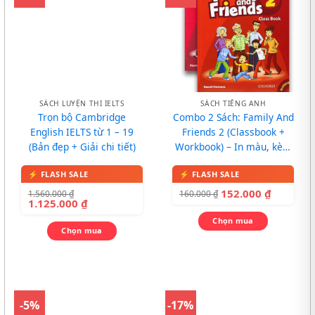
SÁCH LUYỆN THI IELTS
SÁCH TIẾNG ANH
Trọn bộ Cambridge
Combo 2 Sách: Family And
English IELTS từ 1 – 19
Friends 2 (Classbook +
(Bản đẹp + Giải chi tiết)
Workbook) – In màu, kèm
CD
152.000
₫
1.560.000
₫
160.000
₫
1.125.000
₫
Chọn mua
Chọn mua
-5%
-17%