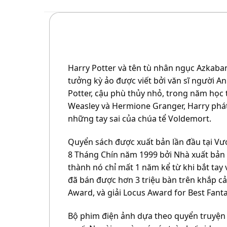
Harry Potter và tên tù nhân ngục Azkaban 
tưởng kỳ ảo được viết bởi văn sĩ người An
Potter, cậu phù thủy nhỏ, trong năm học
Weasley và Hermione Granger, Harry phát 
những tay sai của chúa tể Voldemort.
Quyển sách được xuất bản lần đầu tại V
8 Tháng Chín năm 1999 bởi Nhà xuất bản Sc
thành nó chỉ mất 1 năm kể từ khi bắt tay
đã bán được hơn 3 triệu bàn trên khắp c
Award, và giải Locus Award for Best Fan
Bộ phim điện ảnh dựa theo quyển truyện 