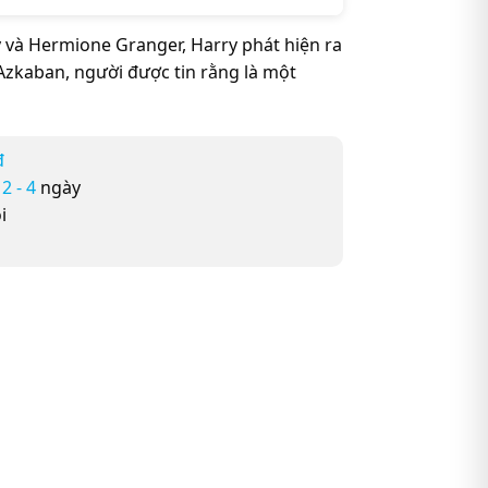
y và Hermione Granger, Harry phát hiện ra
 Azkaban, người được tin rằng là một
đ
ừ
2 - 4
ngày
i
ner Of Azkaban (Harry Potter và tù nhân ngục Azkaban) (Englis