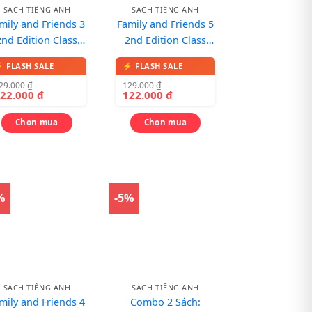
SÁCH TIẾNG ANH
SÁCH TIẾNG ANH
mily and Friends 3
Family and Friends 5
2nd Edition Class
2nd Edition Class
ok – Sách in màu,
book – Sách in màu,
kèm 1 CD
kèm 1 CD
29.000
₫
129.000
₫
122.000
₫
122.000
₫
Chọn mua
Chọn mua
%
-5%
SÁCH TIẾNG ANH
SÁCH TIẾNG ANH
mily and Friends 4
Combo 2 Sách: