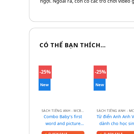
ngợi. Ngoài ra, còn có các trò chơi video
CÓ THỂ BẠN THÍCH…
-25%
-25%
New
New
SÁCH TIẾNG ANH - MCBOOKS
Combo Baby’s first
Từ điển Anh Anh V
word and picture
dành cho học si
dictionary – Từ điển
(bìa xanh đỏ)