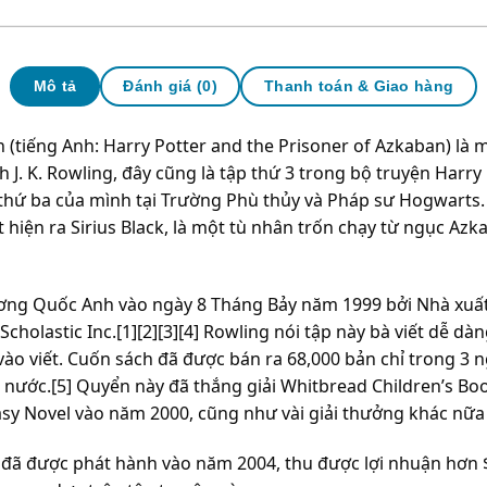
Mô tả
Đánh giá (0)
Thanh toán & Giao hàng
(tiếng Anh: Harry Potter and the Prisoner of Azkaban) là m
h J. K. Rowling, đây cũng là tập thứ 3 trong bộ truyện Harr
 thứ ba của mình tại Trường Phù thủy và Pháp sư Hogwarts. 
hiện ra Sirius Black, là một tù nhân trốn chạy từ ngục Azk
ương Quốc Anh vào ngày 8 Tháng Bảy năm 1999 bởi Nhà xuất
holastic Inc.[1][2][3][4] Rowling nói tập này bà viết dễ dà
 vào viết. Cuốn sách đã được bán ra 68,000 bản chỉ trong 3 
ả nước.[5] Quyển này đã thắng giải Whitbread Children’s B
tasy Novel vào năm 2000, cũng như vài giải thưởng khác nữ
đã được phát hành vào năm 2004, thu được lợi nhuận hơn $