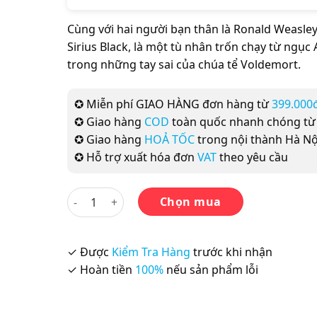
Cùng với hai người bạn thân là Ronald Weasle
Sirius Black, là một tù nhân trốn chạy từ ngục
trong những tay sai của chúa tể Voldemort.
✪ Miễn phí GIAO HÀNG đơn hàng từ
399.000
✪ Giao hàng
COD
toàn quốc nhanh chóng t
✪ Giao hàng
HOẢ TỐC
trong nội thành Hà Nộ
✪ Hỗ trợ xuất hóa đơn
VAT
theo yêu cầu
Harry Potter Part 3: Harry Potter And The Priso
Chọn mua
✓ Được
Kiểm Tra Hàng
trước khi nhận
✓ Hoàn tiền
100%
nếu sản phẩm lỗi