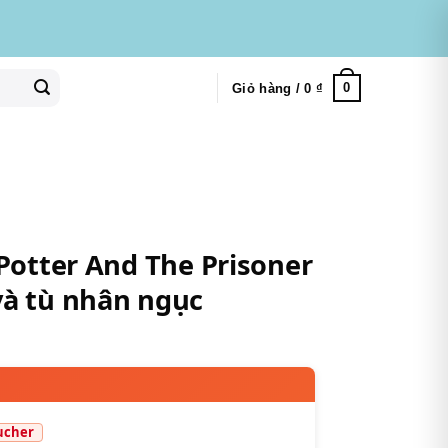
0
Giỏ hàng /
0
₫
 Potter And The Prisoner
và tù nhân ngục