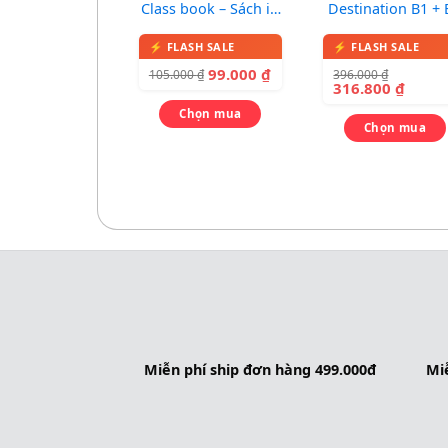
Class book – Sách in
Destination B1 + 
màu, kèm 1 CD
Grammar and
Vocabulary
99.000
₫
396.000
₫
105.000
₫
316.800
₫
Chọn mua
Chọn mua
Miễn phí ship đơn hàng 499.000đ
Miễ