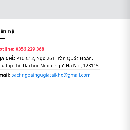
iên hệ
otline:
0356 229 368
ỊA CHỈ:
P10-C12, Ngõ 261 Trần Quốc Hoàn,
hu tập thể Đại học Ngoại ngữ, Hà Nội, 123115
mail:
sachngoaingugiataikho@gmail.com