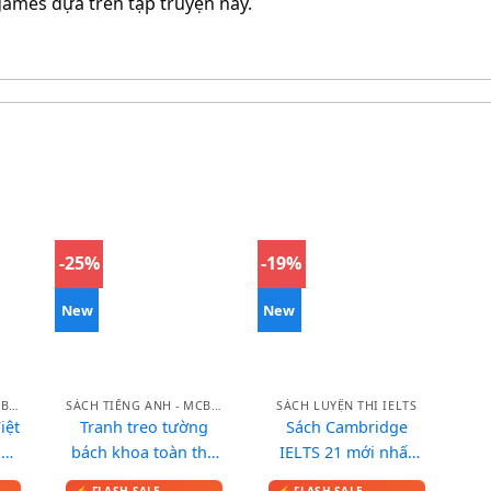
 games dựa trên tập truyện này.
-25%
-19%
New
New
SÁCH TIẾNG ANH - MCBOOKS
SÁCH TIẾNG ANH - MCBOOKS
SÁCH LUYỆN THI IELTS
iệt
Tranh treo tường
Sách Cambridge
nh
bách khoa toàn thư
IELTS 21 mới nhất
cho bé
2026