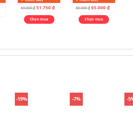
51.750
₫
65.000
₫
69.000
₫
80.000
₫
Chọn mua
Chọn mua
-19%
-7%
-5