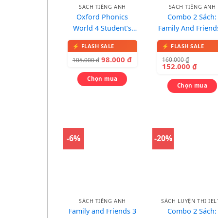
SÁCH TIẾNG ANH
SÁCH TIẾNG ANH
Oxford Phonics
Combo 2 Sách:
World 4 Student’s
Family And Friend
Book – Sách in màu,
(Classbook +
kèm 1 CD
Workbook) – In m
98.000
₫
160.000
₫
105.000
₫
kèm CD
152.000
₫
Chọn mua
Chọn mua
-6%
-20%
SÁCH TIẾNG ANH
SÁCH LUYỆN THI IEL
Family and Friends 3
Combo 2 Sách: