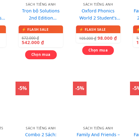
SÁCH TIẾNG ANH
SÁCH TIẾNG ANH
Trọn bộ Solutions
Oxford Phonics
Fa
s 3
2nd Edition
World 2 Student’s
(Elementary + Pre-
Book – Sách in màu,
bo
àu,
Intermediate +
kèm 1 CD
98.000
₫
672.000
₫
1
105.000
₫
Intermediate)
542.000
₫
Chọn mua
Chọn mua
-5%
-5%
-5
TS
SÁCH TIẾNG ANH
SÁCH TIẾNG ANH
Combo 2 Sách:
Family And Friends –
Fa