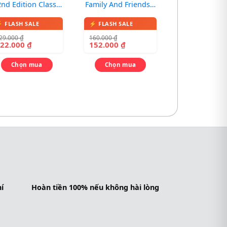
2nd Edition Class
Family And Friends 1
ok – Sách in màu,
(Classbook +
kèm 1 CD
Workbook) – In màu,
29.000
₫
160.000
₫
kèm CD
122.000
₫
152.000
₫
Chọn mua
Chọn mua
í
Hoàn tiền 100% nếu không hài lòng