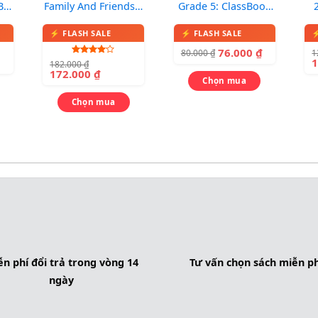
B2
Family And Friends 1
Grade 5: ClassBook
– 2nd Edition
(Lớp 5)
bo
(Classbook +
76.000
₫
1
80.000
₫
Workbook) – In màu,
Được
182.000
₫
kèm CD
xếp hạng
172.000
₫
4.00
5
Chọn mua
sao
Chọn mua
n phí đổi trả trong vòng 14
Tư vấn chọn sách miễn ph
ngày