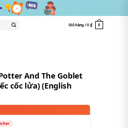
0
Giỏ hàng /
0
₫
 Potter And The Goblet
ếc cốc lửa) (English