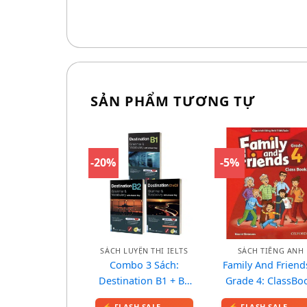
SẢN PHẨM TƯƠNG TỰ
-20%
-5%
SÁCH LUYỆN THI IELTS
SÁCH TIẾNG ANH
Combo 3 Sách:
Family And Friend
Destination B1 + B2
Grade 4: ClassBo
+ C1&C2 Grammar
(Lớp 4)