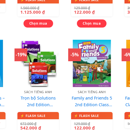
chi tiết)
kèm 1 CD
₫
1.560.000
₫
129.000
₫
3
1.125.000
₫
122.000
₫
Chọn mua
Chọn mua
-19%
-5%
-6
SÁCH TIẾNG ANH
SÁCH TIẾNG ANH
s –
Trọn bộ Solutions
Family and Friends 5
Fa
ok
2nd Edition
2nd Edition Class
Cl
(Elementary + Pre-
book – Sách in màu,
Intermediate +
kèm 1 CD
₫
672.000
₫
129.000
₫
1
Intermediate)
542.000
₫
122.000
₫