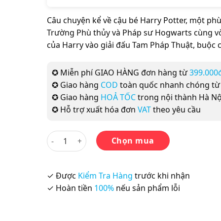
Câu chuyện kể về cậu bé Harry Potter, một phù
Trường Phù thủy và Pháp sư Hogwarts cùng vờ
của Harry vào giải đấu Tam Pháp Thuật, buộc c
✪ Miễn phí GIAO HÀNG đơn hàng từ
399.000
✪ Giao hàng
COD
toàn quốc nhanh chóng t
✪ Giao hàng
HOẢ TỐC
trong nội thành Hà Nộ
✪ Hỗ trợ xuất hóa đơn
VAT
theo yêu cầu
Harry Potter Part 4: Harry Potter And The Goblet 
Chọn mua
✓ Được
Kiểm Tra Hàng
trước khi nhận
✓ Hoàn tiền
100%
nếu sản phẩm lỗi