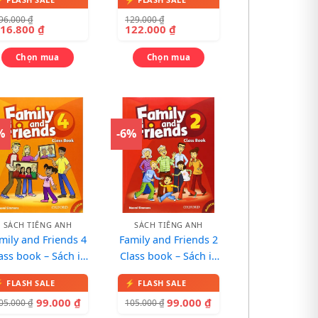
Vocabulary
kèm 1 CD
96.000
₫
129.000
₫
316.800
₫
122.000
₫
Chọn mua
Chọn mua
%
-6%
SÁCH TIẾNG ANH
SÁCH TIẾNG ANH
mily and Friends 4
Family and Friends 2
ass book – Sách in
Class book – Sách in
màu, kèm 1 CD
màu, kèm 1 CD
99.000
₫
99.000
₫
05.000
₫
105.000
₫