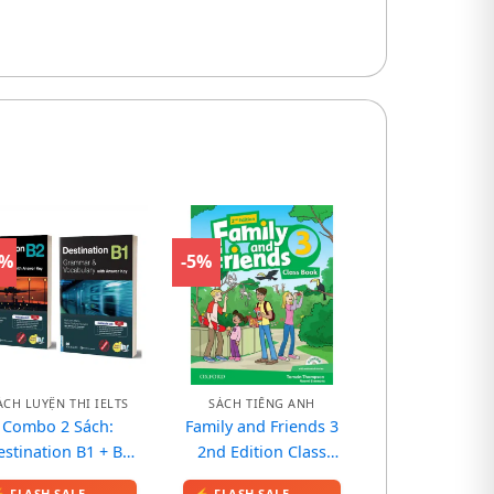
0%
-5%
ÁCH LUYỆN THI IELTS
SÁCH TIẾNG ANH
Combo 2 Sách:
Family and Friends 3
estination B1 + B2
2nd Edition Class
Grammar and
book – Sách in màu,