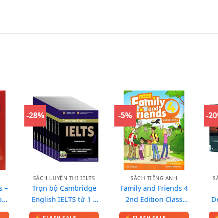
-28%
-5%
-2
SÁCH LUYỆN THI IELTS
SÁCH TIẾNG ANH
S
s –
Trọn bộ Cambridge
Family and Friends 4
ok
English IELTS từ 1 –
2nd Edition Class
D
19 (Bản đẹp + Giải
book – Sách in màu,