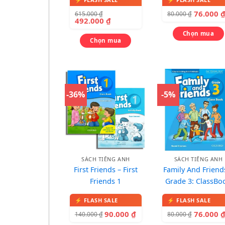
and Vocabulary
76.000
615.000
₫
80.000
₫
492.000
₫
Chọn mua
Chọn mua
-36%
-5%
SÁCH TIẾNG ANH
SÁCH TIẾNG ANH
First Friends – First
Family And Friend
Friends 1
Grade 3: ClassBo
(Lớp 3)
90.000
₫
76.000
140.000
₫
80.000
₫