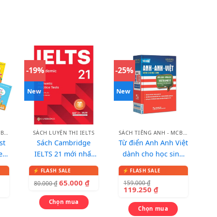
-19%
-25%
New
New
SÁCH TIẾNG ANH - MCBOOKS
SÁCH LUYỆN THI IELTS
SÁCH TIẾNG ANH - MCBOOKS
st
Sách Cambridge
Từ điển Anh Anh Việt
e
IELTS 21 mới nhất
dành cho học sinh
iển
2026
(bìa xanh đỏ)
anh
65.000
₫
159.000
₫
80.000
₫
119.250
₫
Chọn mua
Chọn mua