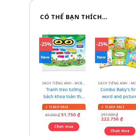
CÓ THỂ BẠN THÍCH…
-25%
-25%
New
New
SÁCH TIẾNG ANH - MCBOOKS
Tranh treo tường
Combo Baby’s fir
bách khoa toàn thư
word and pictur
cho bé
dictionary – Từ đ
song ngữ qua tr
51.750
₫
297.000
₫
69.000
₫
cho bé
222.750
₫
Chọn mua
Chọn mua