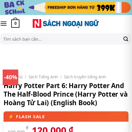
Skip
to
content
0
Tìm
kiếm:
-40%
Trang chủ
/
Sách Tiếng Anh
/
Sách truyện tiếng Anh
Harry Potter Part 6: Harry Potter And
The Half-Blood Prince (Harry Potter và
Hoàng Tử Lai) (English Book)
120.000
₫
₫