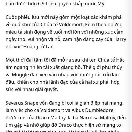
bán được hơn 6,9 triệu quyển khắp nước Mỹ.
Cuộc phiêu lưu mới này gồm một loạt các khám phá
về quá khứ của Chúa tể Voldemort, kèm theo những
miêu tả sinh động về tuổi mới lớn với những xúc cảm
ngây thơ, vui nhộn và nỗi căm hận đắng cay của Harry
đối với “Hoàng tử Lai”.
Một thời đại tăm tối đã mở ra sau khi tên Chúa tể Hắc
ám ngang nhiên tái xuất giang hồ. Thế giới phù thủy
và Muggle đan xen vào nhau với những rắc rối đau
đầu, khiến cho nhà lãnh đạo của cả hai xứ phải hợp
sức với nhau giải quyết.
Severus Snape vốn đang bị coi là gián điệp hai mang,
làm việc cho cả Voldemort và Albus Dumbledore,
được mẹ của Draco Malfoy, là bà Narcissa Malfoy, đến
tìm gặp và nhờ giúp đỡ Draco thực hiện sứ mạng to