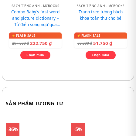
SÁCH TIẾNG ANH - MCBOOKS
SÁCH TIẾNG ANH - MCBOOKS
Combo Baby’s first word
Tranh treo tường bách
and picture dictionary –
khoa toàn thư cho bé
Từ điển song ngữ qua
tranh cho bé
222.750
₫
51.750
₫
297.000
₫
69.000
₫
Chọn mua
Chọn mua
SẢN PHẨM TƯƠNG TỰ
-36%
-5%