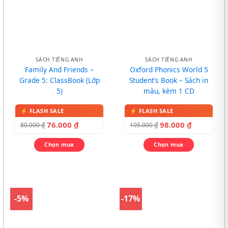
SÁCH TIẾNG ANH
SÁCH TIẾNG ANH
Family And Friends –
Oxford Phonics World 5
Grade 5: ClassBook (Lớp
Student’s Book – Sách in
5)
màu, kèm 1 CD
76.000
₫
98.000
₫
80.000
₫
105.000
₫
Chọn mua
Chọn mua
-5%
-17%