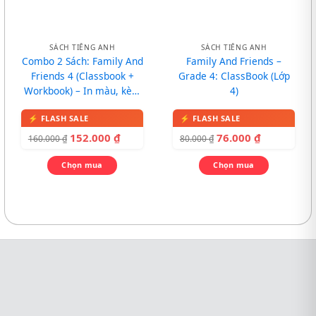
SÁCH TIẾNG ANH
SÁCH TIẾNG ANH
Combo 2 Sách: Family And
Family And Friends –
Friends 4 (Classbook +
Grade 4: ClassBook (Lớp
Workbook) – In màu, kèm
4)
CD
152.000
₫
76.000
₫
160.000
₫
80.000
₫
Chọn mua
Chọn mua