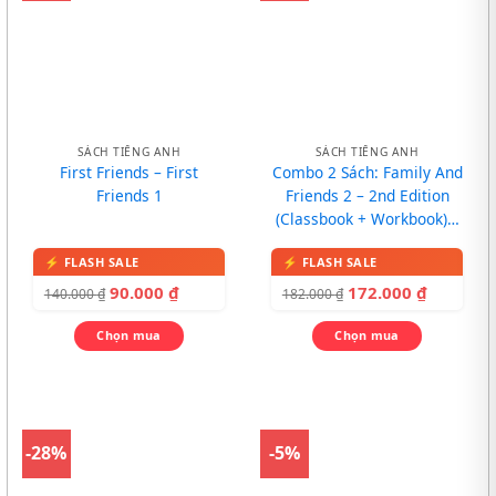
SÁCH TIẾNG ANH
SÁCH TIẾNG ANH
First Friends – First
Combo 2 Sách: Family And
Friends 1
Friends 2 – 2nd Edition
(Classbook + Workbook) –
In màu, kèm CD
90.000
₫
172.000
₫
140.000
₫
182.000
₫
Chọn mua
Chọn mua
-28%
-5%