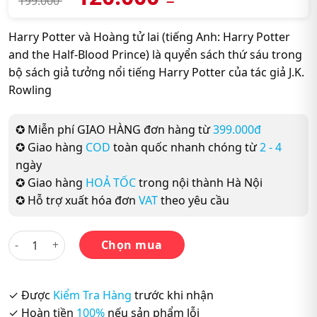
199.000
Harry Potter và Hoàng tử lai (tiếng Anh: Harry Potter
and the Half-Blood Prince) là quyển sách thứ sáu trong
bộ sách giả tưởng nổi tiếng Harry Potter của tác giả J.K.
Rowling
✪ Miễn phí GIAO HÀNG đơn hàng từ
399.000đ
✪ Giao hàng
COD
toàn quốc nhanh chóng từ
2 - 4
ngày
✪ Giao hàng
HOẢ TỐC
trong nội thành Hà Nội
✪ Hỗ trợ xuất hóa đơn
VAT
theo yêu cầu
Harry Potter Part 6: Harry Potter And The Half-Blood Prince
Chọn mua
✓ Được
Kiểm Tra Hàng
trước khi nhận
✓ Hoàn tiền
100%
nếu sản phẩm lỗi