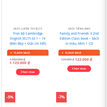
SÁCH LUYỆN THI IELTS
SÁCH TIẾNG ANH
Trọn bộ Cambridge
Family and Friends 3 2nd
English IELTS từ 1 – 19
Edition Class book – Sách
(Bản đẹp + Giải chi tiết)
in màu, kèm 1 CD
122.000
₫
1.560.000
₫
129.000
₫
1.125.000
₫
Chọn mua
Chọn mua
-5%
-7%