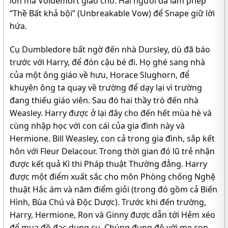
lớn mà Voldemort giao cho. Hai người đã làm phép
“Thề Bất khả bội” (Unbreakable Vow) để Snape giữ lời
hứa.
Cụ Dumbledore bất ngờ đến nhà Dursley, dù đã báo
trước với Harry, để đón cậu bé đi. Họ ghé sang nhà
của một ông giáo về hưu, Horace Slughorn, để
khuyên ông ta quay về trường để dạy lại vì trường
đang thiếu giáo viên. Sau đó hai thầy trò đến nhà
Weasley. Harry được ở lại đây cho đến hết mùa hè và
cùng nhập học với con cái của gia đình này và
Hermione. Bill Weasley, con cả trong gia đình, sắp kết
hôn với Fleur Delacour. Trong thời gian đó lũ trẻ nhận
được kết quả Kì thi Pháp thuật Thường đẳng. Harry
được một điểm xuất sắc cho môn Phòng chống Nghệ
thuật Hắc ám và năm điểm giỏi (trong đó gồm cả Biến
Hình, Bùa Chú và Độc Dược). Trước khi đến trường,
Harry, Hermione, Ron và Ginny được dẫn tới Hẻm xéo
để mua đồ đạc dụng cụ. Chúng đụng độ với mẹ con