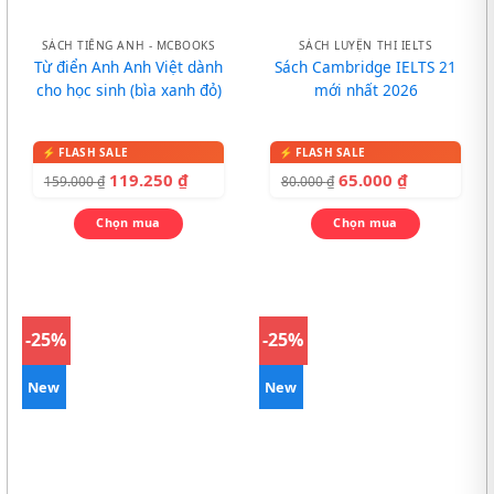
SÁCH TIẾNG ANH - MCBOOKS
SÁCH LUYỆN THI IELTS
Từ điển Anh Anh Việt dành
Sách Cambridge IELTS 21
cho học sinh (bìa xanh đỏ)
mới nhất 2026
119.250
₫
65.000
₫
159.000
₫
80.000
₫
Chọn mua
Chọn mua
-25%
-25%
New
New