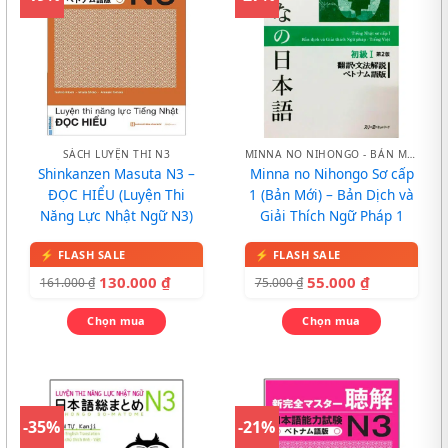
SÁCH LUYỆN THI N3
MINNA NO NIHONGO - BẢN MỚI
Shinkanzen Masuta N3 –
Minna no Nihongo Sơ cấp
ĐỌC HIỂU (Luyện Thi
1 (Bản Mới) – Bản Dịch và
Năng Lực Nhật Ngữ N3)
Giải Thích Ngữ Pháp 1
130.000
₫
55.000
₫
161.000
₫
75.000
₫
Chọn mua
Chọn mua
-35%
-21%