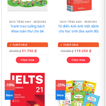
SÁCH TIẾNG ANH - MCBOOKS
SÁCH TIẾNG ANH - MCBOOKS
Tranh treo tường bách
Từ điển Anh Anh Việt dành
khoa toàn thư cho bé
cho học sinh (bìa xanh đỏ)
51.750
₫
119.250
₫
69.000
₫
159.000
₫
Chọn mua
Chọn mua
-19%
-25%
New
New