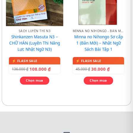
SÁCH LUYỆN THI N3
MINNA NO NIHONGO - BẢN MỚI
Shinkanzen Masuta N3 –
Minna no Nihongo Sơ cấp
CHỮ HÁN (Luyện Thi Năng
1 (Bản Mới) – Nhật Ngữ
Lực Nhật Ngữ N3)
Sách Bài Tập 1
108.000
₫
30.000
₫
136.000
₫
45.000
₫
Chọn mua
Chọn mua