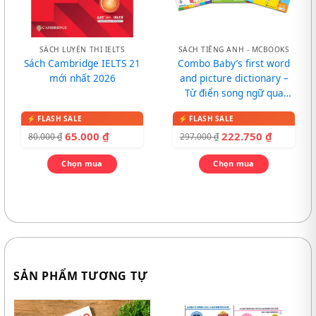
SÁCH LUYỆN THI IELTS
SÁCH TIẾNG ANH - MCBOOKS
Sách Cambridge IELTS 21
Combo Baby’s first word
mới nhất 2026
and picture dictionary –
Từ điển song ngữ qua
tranh cho bé
65.000
₫
222.750
₫
80.000
₫
297.000
₫
Chọn mua
Chọn mua
SẢN PHẨM TƯƠNG TỰ