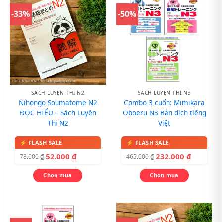
-33%
-50%
SÁCH LUYỆN THI N2
SÁCH LUYỆN THI N3
Nihongo Soumatome N2
Combo 3 cuốn: Mimikara
ĐỌC HIỂU – Sách Luyện
Oboeru N3 Bản dịch tiếng
Thi N2
Việt
52.000
₫
232.000
₫
78.000
₫
465.000
₫
Chọn mua
Chọn mua