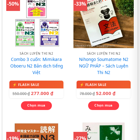
-50%
-33%
SÁCH LUYỆN THI N2
SÁCH LUYỆN THI N2
Combo 3 cuốn: Mimikara
Nihongo Soumatome N2
Oboeru N2 Bản dịch tiếng
NGỮ PHÁP – Sách Luyện
Việt
Thi N2
277.000
₫
52.000
₫
550.000
₫
78.000
₫
Chọn mua
Chọn mua
-19%
-27%