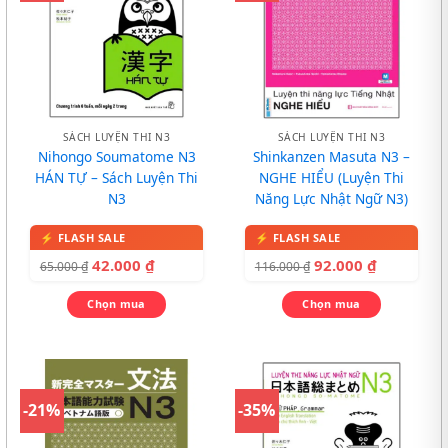
SÁCH LUYỆN THI N3
SÁCH LUYỆN THI N3
Nihongo Soumatome N3
Shinkanzen Masuta N3 –
HÁN TỰ – Sách Luyện Thi
NGHE HIỂU (Luyện Thi
N3
Năng Lực Nhật Ngữ N3)
42.000
₫
92.000
₫
65.000
₫
116.000
₫
Chọn mua
Chọn mua
-21%
-35%