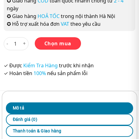
✪ Giao hàng
COD
toàn quốc nhanh chóng từ
2 - 4
ngày
✪ Giao hàng
HOẢ TỐC
trong nội thành Hà Nội
✪ Hỗ trợ xuất hóa đơn
VAT
theo yêu cầu
Hisshu Patan N1 Trọn Bộ 4 cuốn số lượng
Chọn mua
✓ Được
Kiểm Tra Hàng
trước khi nhận
✓ Hoàn tiền
100%
nếu sản phẩm lỗi
Mô tả
Đánh giá (0)
Thanh toán & Giao hàng