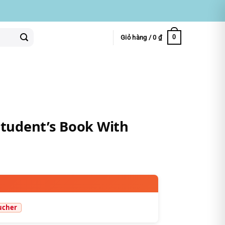
0
Giỏ hàng /
0
₫
Student’s Book With