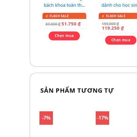
bách khoa toàn thư
dành cho học si
cho bé
(bìa xanh đỏ)
51.750
₫
159.000
₫
69.000
₫
119.250
₫
Chọn mua
Chọn mua
SẢN PHẨM TƯƠNG TỰ
-7%
-17%