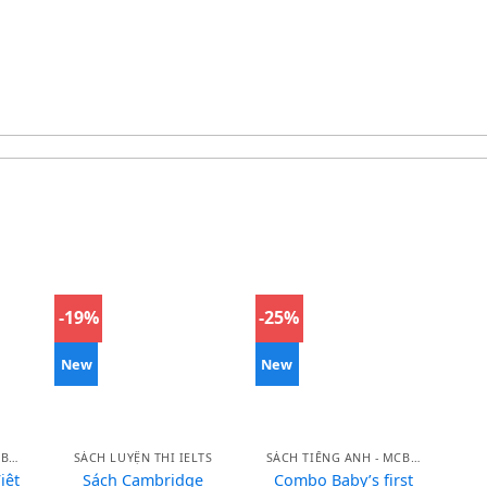
-19%
-25%
New
New
SÁCH TIẾNG ANH - MCBOOKS
SÁCH LUYỆN THI IELTS
SÁCH TIẾNG ANH - MCBOOKS
iệt
Sách Cambridge
Combo Baby’s first