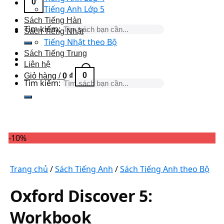
0
Tiếng Anh Lớp 5
Sách Tiếng Hàn
Tìm kiếm:
Sách Tiếng Nhật
Tiếng Nhật theo Bộ
Sách Tiếng Trung
Liên hệ
0
Giỏ hàng /
0
₫
Tìm kiếm:
-10%
Trang chủ
/
Sách Tiếng Anh
/
Sách Tiếng Anh theo Bộ
Oxford Discover 5:
Workbook