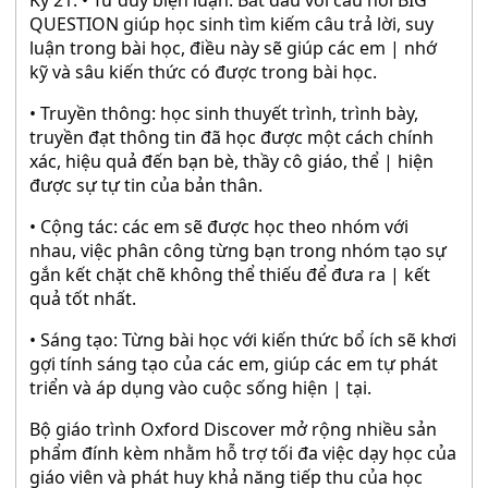
Kỷ 21: • Tư duy biện luận: Bắt đầu với câu hỏi BIG
QUESTION giúp học sinh tìm kiếm câu trả lời, suy
luận trong bài học, điều này sẽ giúp các em | nhớ
kỹ và sâu kiến thức có được trong bài học.
• Truyền thông: học sinh thuyết trình, trình bày,
truyền đạt thông tin đã học được một cách chính
xác, hiệu quả đến bạn bè, thầy cô giáo, thể | hiện
được sự tự tin của bản thân.
• Cộng tác: các em sẽ được học theo nhóm với
nhau, việc phân công từng bạn trong nhóm tạo sự
gắn kết chặt chẽ không thể thiếu để đưa ra | kết
quả tốt nhất.
• Sáng tạo: Từng bài học với kiến thức bổ ích sẽ khơi
gợi tính sáng tạo của các em, giúp các em tự phát
triển và áp dụng vào cuộc sống hiện | tại.
Bộ giáo trình Oxford Discover mở rộng nhiều sản
phẩm đính kèm nhằm hỗ trợ tối đa việc dạy học của
giáo viên và phát huy khả năng tiếp thu của học