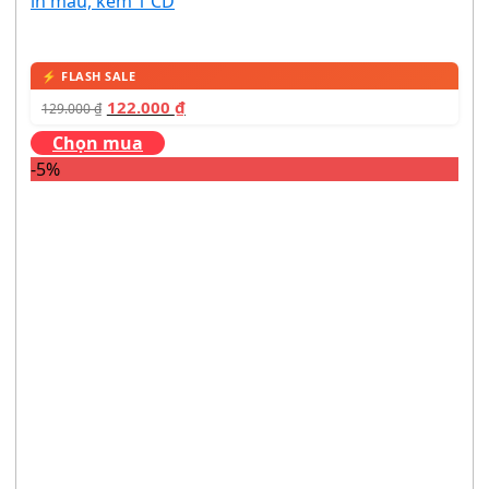
in màu, kèm 1 CD
122.000
₫
129.000
₫
Chọn mua
-5%