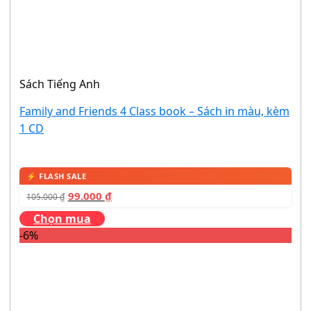
Sách Tiếng Anh
Family and Friends 4 Class book – Sách in màu, kèm
1 CD
99.000
₫
105.000
₫
Chọn mua
-6%