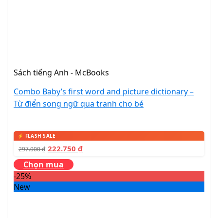
Sách tiếng Anh - McBooks
Combo Baby’s first word and picture dictionary –
Từ điển song ngữ qua tranh cho bé
222.750
₫
297.000
₫
Chọn mua
-25%
New