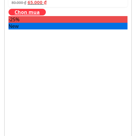
65.000
₫
80.000
₫
Chọn mua
-25%
New