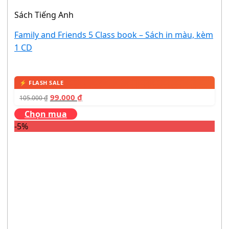
Sách Tiếng Anh
Family and Friends 5 Class book – Sách in màu, kèm
1 CD
99.000
₫
105.000
₫
Chọn mua
-5%