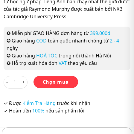
tự học ngữ pháp Tiếng Anh bán chạy nhất thế giới được
của tác giả Raymond Murphy được xuất bản bởi NXB
Cambridge University Press.
✪ Miễn phí GIAO HÀNG đơn hàng từ
399.000đ
✪ Giao hàng
COD
toàn quốc nhanh chóng từ
2 - 4
ngày
✪ Giao hàng
HOẢ TỐC
trong nội thành Hà Nội
✪ Hỗ trợ xuất hóa đơn
VAT
theo yêu cầu
Sách - English Grammar in use - Fourth Edition - Raymond M
Chọn mua
✓ Được
Kiểm Tra Hàng
trước khi nhận
✓ Hoàn tiền
100%
nếu sản phẩm lỗi