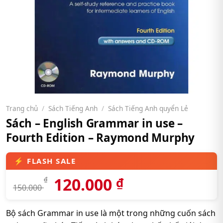
Trang chủ
/
Sách Tiếng Anh
/
Sách Tiếng Anh quyển Lẻ
Sách – English Grammar in use –
Fourth Edition – Raymond Murphy
120.000
₫
₫
150.000
Bộ sách Grammar in use là một trong những cuốn sách