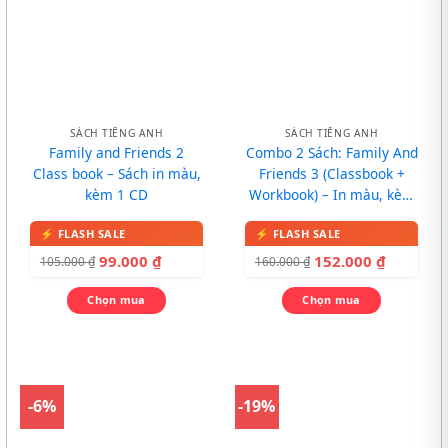
SÁCH TIẾNG ANH
SÁCH TIẾNG ANH
Family and Friends 2
Combo 2 Sách: Family And
Class book – Sách in màu,
Friends 3 (Classbook +
kèm 1 CD
Workbook) – In màu, kèm
CD
99.000
₫
152.000
₫
105.000
₫
160.000
₫
Chọn mua
Chọn mua
-6%
-19%