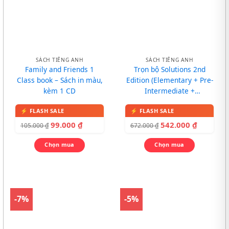
SÁCH TIẾNG ANH
SÁCH TIẾNG ANH
Family and Friends 1
Trọn bộ Solutions 2nd
Class book – Sách in màu,
Edition (Elementary + Pre-
kèm 1 CD
Intermediate +
Intermediate)
99.000
₫
542.000
₫
105.000
₫
672.000
₫
Chọn mua
Chọn mua
-7%
-5%