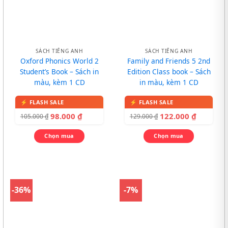
SÁCH TIẾNG ANH
SÁCH TIẾNG ANH
Oxford Phonics World 2
Family and Friends 5 2nd
Student’s Book – Sách in
Edition Class book – Sách
màu, kèm 1 CD
in màu, kèm 1 CD
98.000
₫
122.000
₫
105.000
₫
129.000
₫
Chọn mua
Chọn mua
-36%
-7%