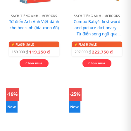
SÁCH TIẾNG ANH - MCBOOKS
SÁCH TIẾNG ANH - MCBOOKS
Từ điển Anh Anh Việt dành
Combo Baby’s first word
cho học sinh (bìa xanh đỏ)
and picture dictionary –
Từ điển song ngữ qua
tranh cho bé
119.250
₫
222.750
₫
159.000
₫
297.000
₫
Chọn mua
Chọn mua
-19%
-25%
New
New