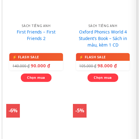
SÁCH TIẾNG ANH
SÁCH TIẾNG ANH
First Friends – First
Oxford Phonics World 4
Friends 2
Student’s Book – Sách in
màu, kèm 1 CD
90.000
₫
98.000
₫
140.000
₫
105.000
₫
Chọn mua
Chọn mua
-6%
-5%