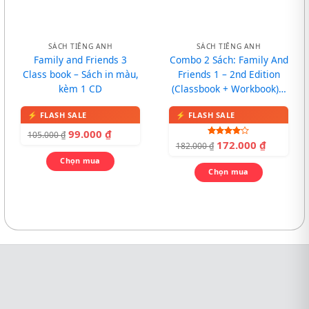
SÁCH TIẾNG ANH
SÁCH TIẾNG ANH
Family and Friends 3
Combo 2 Sách: Family And
Class book – Sách in màu,
Friends 1 – 2nd Edition
kèm 1 CD
(Classbook + Workbook) –
In màu, kèm CD
99.000
₫
105.000
₫
172.000
₫
Được
182.000
₫
xếp hạng
Chọn mua
4.00
5
sao
Chọn mua