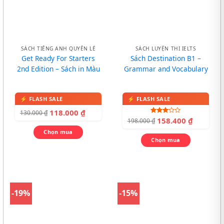
SÁCH TIẾNG ANH QUYỂN LẺ
SÁCH LUYỆN THI IELTS
Get Ready For Starters
Sách Destination B1 –
2nd Edition – Sách in Màu
Grammar and Vocabulary
118.000
₫
130.000
₫
158.400
₫
Được
198.000
₫
xếp
Chọn mua
hạng
3.00
5
Chọn mua
sao
-19%
-15%