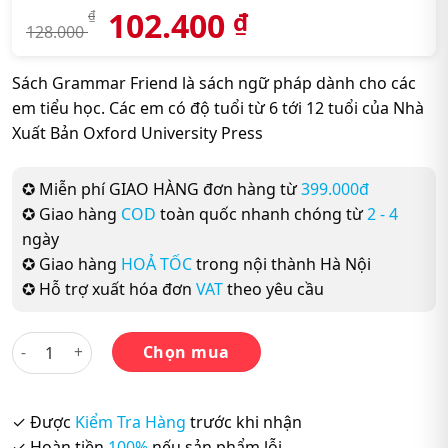
102.400
₫
₫
128.000
Sách Grammar Friend là sách ngữ pháp dành cho các
em tiểu học. Các em có độ tuổi từ 6 tới 12 tuổi của Nhà
Xuất Bản Oxford University Press
✪ Miễn phí GIAO HÀNG đơn hàng từ
399.000đ
✪ Giao hàng
COD
toàn quốc nhanh chóng từ
2 - 4
ngày
✪ Giao hàng
HOẢ TỐC
trong nội thành Hà Nội
✪ Hỗ trợ xuất hóa đơn
VAT
theo yêu cầu
Sách Grammar Friends 2 - Ngữ Pháp Tiếng Anh số lượng
Chọn mua
✓ Được
Kiểm Tra Hàng
trước khi nhận
✓ Hoàn tiền
100%
nếu sản phẩm lỗi