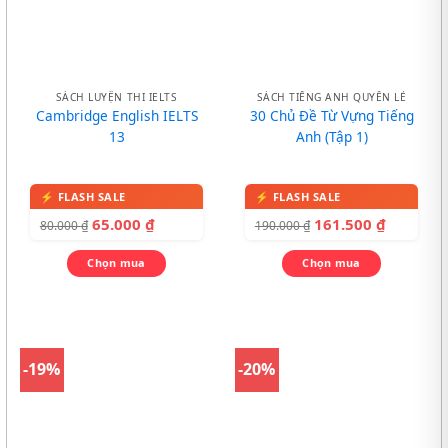
SÁCH LUYỆN THI IELTS
SÁCH TIẾNG ANH QUYỂN LẺ
Cambridge English IELTS
30 Chủ Đề Từ Vựng Tiếng
13
Anh (Tập 1)
65.000
₫
161.500
₫
80.000
₫
190.000
₫
Chọn mua
Chọn mua
-19%
-20%