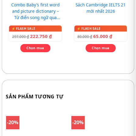
Combo Baby’s first word
Sách Cambridge IELTS 21
and picture dictionary –
mới nhất 2026
Từ điển song ngữ qua
tranh cho bé
222.750
₫
65.000
₫
297.000
₫
80.000
₫
Chọn mua
Chọn mua
SẢN PHẨM TƯƠNG TỰ
-20%
-20%