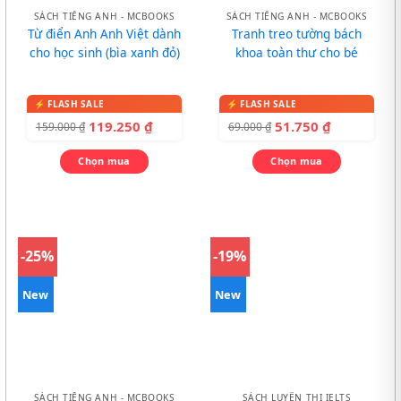
SÁCH TIẾNG ANH - MCBOOKS
SÁCH TIẾNG ANH - MCBOOKS
Từ điển Anh Anh Việt dành
Tranh treo tường bách
cho học sinh (bìa xanh đỏ)
khoa toàn thư cho bé
119.250
₫
51.750
₫
159.000
₫
69.000
₫
Chọn mua
Chọn mua
-25%
-19%
New
New
SÁCH TIẾNG ANH - MCBOOKS
SÁCH LUYỆN THI IELTS