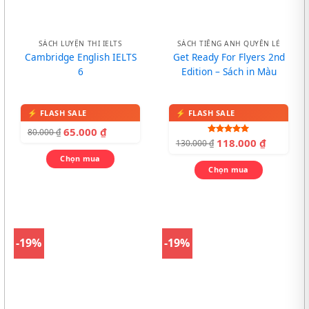
SÁCH LUYỆN THI IELTS
SÁCH TIẾNG ANH QUYỂN LẺ
Cambridge English IELTS
Get Ready For Flyers 2nd
6
Edition – Sách in Màu
65.000
₫
80.000
₫
118.000
₫
Được xếp
130.000
₫
hạng
5.00
Chọn mua
5 sao
Chọn mua
-19%
-19%