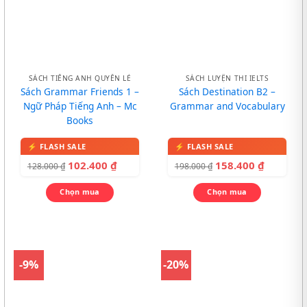
SÁCH TIẾNG ANH QUYỂN LẺ
SÁCH LUYỆN THI IELTS
Sách Grammar Friends 1 –
Sách Destination B2 –
Ngữ Pháp Tiếng Anh – Mc
Grammar and Vocabulary
Books
102.400
₫
158.400
₫
128.000
₫
198.000
₫
Chọn mua
Chọn mua
-9%
-20%