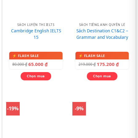
SÁCH LUYỆN THI IELTS
SÁCH TIẾNG ANH QUYỂN LẺ
Cambridge English IELTS
Sách Destination C1&C2 –
15
Grammar and Vocabulary
65.000
₫
175.200
₫
80.000
₫
219.000
₫
Chọn mua
Chọn mua
-19%
-9%