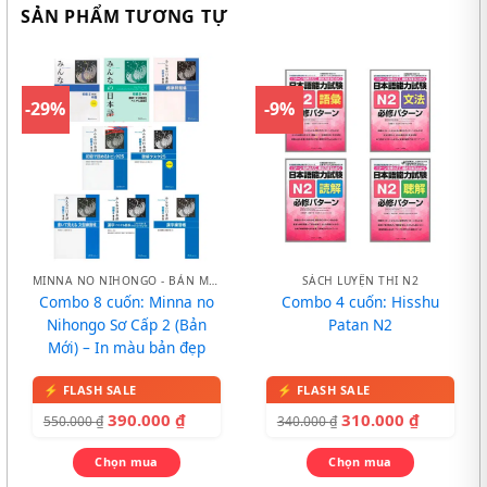
SẢN PHẨM TƯƠNG TỰ
-29%
-9%
MINNA NO NIHONGO - BẢN MỚI
SÁCH LUYỆN THI N2
Combo 8 cuốn: Minna no
Combo 4 cuốn: Hisshu
Nihongo Sơ Cấp 2 (Bản
Patan N2
Mới) – In màu bản đẹp
390.000
₫
310.000
₫
550.000
₫
340.000
₫
Chọn mua
Chọn mua