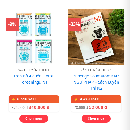
-9%
-33%
SÁCH LUYỆN THI N1
SÁCH LUYỆN THI N2
Trọn Bộ 4 cuốn: Tettei
Nihongo Soumatome N2
Toreeningu N1
NGỮ PHÁP – Sách Luyện
Thi N2
340.000
₫
52.000
₫
375.000
₫
78.000
₫
Chọn mua
Chọn mua