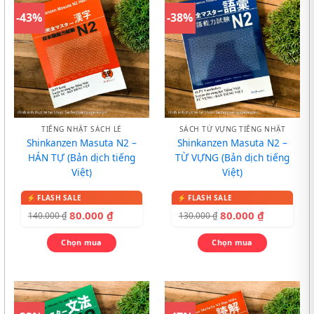
-43%
-38%
TIẾNG NHẬT SÁCH LẺ
SÁCH TỪ VỰNG TIẾNG NHẬT
Shinkanzen Masuta N2 –
Shinkanzen Masuta N2 –
HÁN TỰ (Bản dịch tiếng
TỪ VỰNG (Bản dịch tiếng
Việt)
Việt)
80.000
₫
80.000
₫
140.000
₫
130.000
₫
Chọn mua
Chọn mua