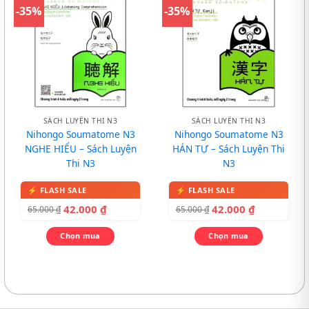
-35%
-35%
SÁCH LUYỆN THI N3
SÁCH LUYỆN THI N3
Nihongo Soumatome N3
Nihongo Soumatome N3
NGHE HIỂU – Sách Luyện
HÁN TỰ – Sách Luyện Thi
Thi N3
N3
42.000
₫
42.000
₫
65.000
₫
65.000
₫
Chọn mua
Chọn mua