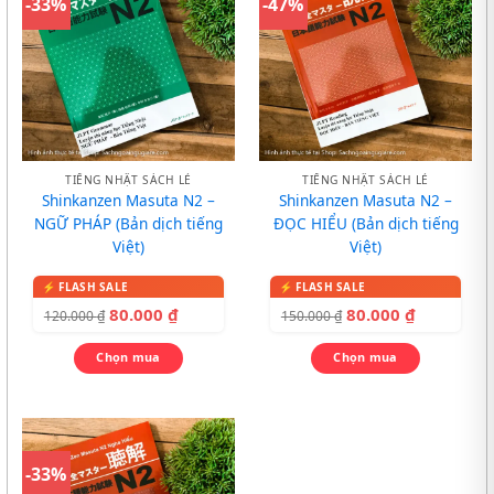
-33%
-47%
TIẾNG NHẬT SÁCH LẺ
TIẾNG NHẬT SÁCH LẺ
Shinkanzen Masuta N2 –
Shinkanzen Masuta N2 –
NGỮ PHÁP (Bản dịch tiếng
ĐỌC HIỂU (Bản dịch tiếng
Việt)
Việt)
80.000
₫
80.000
₫
120.000
₫
150.000
₫
Chọn mua
Chọn mua
-33%