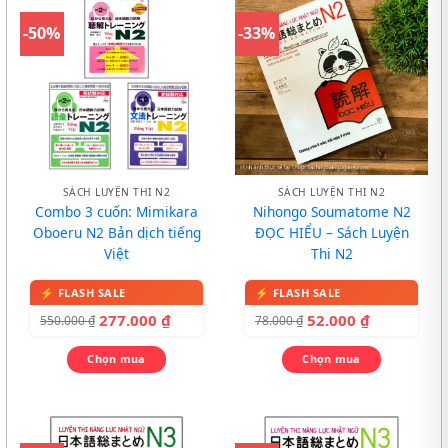
-50%
-33%
SÁCH LUYỆN THI N2
SÁCH LUYỆN THI N2
Combo 3 cuốn: Mimikara
Nihongo Soumatome N2
Oboeru N2 Bản dịch tiếng
ĐỌC HIỂU – Sách Luyện
Việt
Thi N2
277.000
₫
52.000
₫
550.000
₫
78.000
₫
Chọn mua
Chọn mua