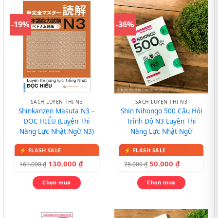
-19%
-36%
SÁCH LUYỆN THI N3
SÁCH LUYỆN THI N3
Shinkanzen Masuta N3 –
Shin Nihongo 500 Câu Hỏi
ĐỌC HIỂU (Luyện Thi
Trình Độ N3 Luyện Thi
Năng Lực Nhật Ngữ N3)
Năng Lực Nhật Ngữ
130.000
₫
50.000
₫
161.000
₫
78.000
₫
Chọn mua
Chọn mua