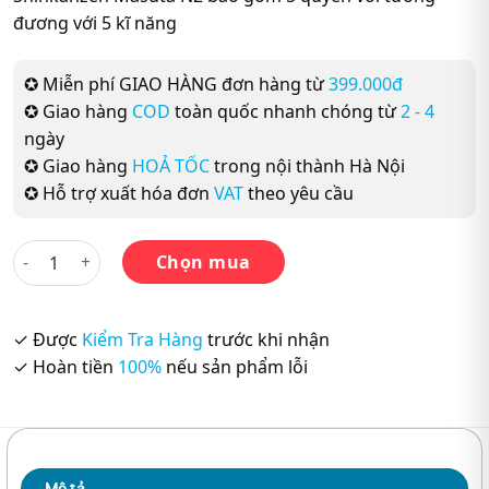
đương với 5 kĩ năng
✪ Miễn phí GIAO HÀNG đơn hàng từ
399.000đ
✪ Giao hàng
COD
toàn quốc nhanh chóng từ
2 - 4
ngày
✪ Giao hàng
HOẢ TỐC
trong nội thành Hà Nội
✪ Hỗ trợ xuất hóa đơn
VAT
theo yêu cầu
Combo 5 cuốn: Shinkanzen Masuta N2 – 5 kỹ năng số lượng
Chọn mua
✓ Được
Kiểm Tra Hàng
trước khi nhận
✓ Hoàn tiền
100%
nếu sản phẩm lỗi
Mô tả