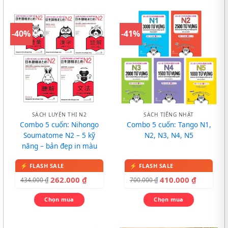
-40%
-41%
SÁCH LUYỆN THI N2
SÁCH TIẾNG NHẬT
Combo 5 cuốn: Nihongo
Combo 5 cuốn: Tango N1,
Soumatome N2 – 5 kỹ
N2, N3, N4, N5
năng – bản đẹp in màu
262.000
₫
410.000
₫
434.000
₫
700.000
₫
Chọn mua
Chọn mua