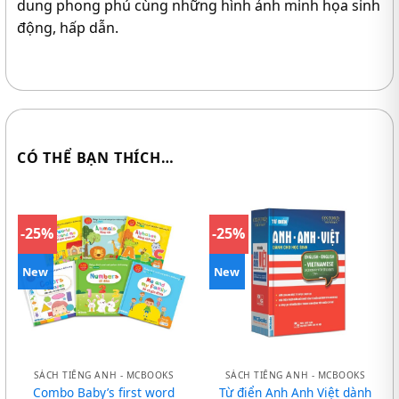
dung phong phú cùng những hình ảnh minh họa sinh
động, hấp dẫn.
CÓ THỂ BẠN THÍCH…
-25%
-25%
New
New
SÁCH TIẾNG ANH - MCBOOKS
SÁCH TIẾNG ANH - MCBOOKS
Combo Baby’s first word
Từ điển Anh Anh Việt dành