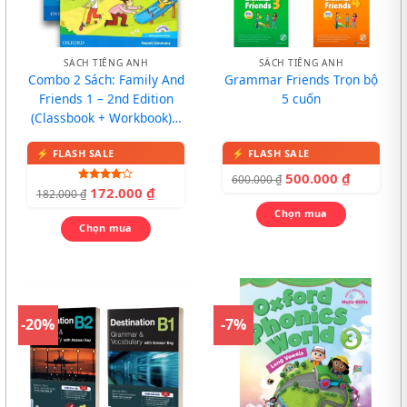
SÁCH TIẾNG ANH
SÁCH TIẾNG ANH
Combo 2 Sách: Family And
Grammar Friends Trọn bộ
Friends 1 – 2nd Edition
5 cuốn
(Classbook + Workbook) –
In màu, kèm CD
500.000
₫
600.000
₫
172.000
₫
Được
182.000
₫
xếp hạng
4.00
5
Chọn mua
sao
Chọn mua
-20%
-7%