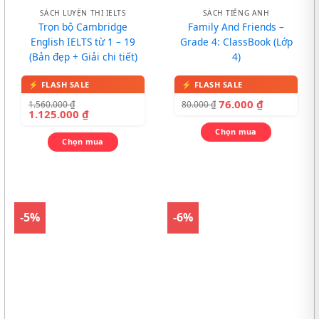
SÁCH LUYỆN THI IELTS
SÁCH TIẾNG ANH
Trọn bộ Cambridge
Family And Friends –
English IELTS từ 1 – 19
Grade 4: ClassBook (Lớp
(Bản đẹp + Giải chi tiết)
4)
76.000
₫
1.560.000
₫
80.000
₫
1.125.000
₫
Chọn mua
Chọn mua
-5%
-6%