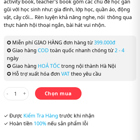
activity book, teacher’s book gồm các chủ đề học gần
gũi với học sinh như: gia đình, lớp học, quần áo, động
vật, cây cối… Rèn luyện khả năng nghe, nói thông qua
thực hành hội thoại ngắn, bài hát vui nhộn.
✪ Miễn phí GIAO HÀNG đơn hàng từ
399.000đ
✪ Giao hàng
COD
toàn quốc nhanh chóng từ
2 - 4
ngày
✪ Giao hàng
HOẢ TỐC
trong nội thành Hà Nội
✪ Hỗ trợ xuất hóa đơn
VAT
theo yêu cầu
Superkids New Edition Student’s Book 4 số lượng
Chọn mua
✓ Được
Kiểm Tra Hàng
trước khi nhận
✓ Hoàn tiền
100%
nếu sản phẩm lỗi