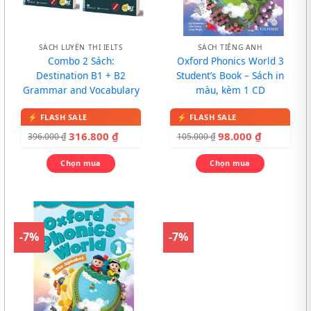
SÁCH LUYỆN THI IELTS
SÁCH TIẾNG ANH
Combo 2 Sách:
Oxford Phonics World 3
Destination B1 + B2
Student’s Book – Sách in
Grammar and Vocabulary
màu, kèm 1 CD
316.800
₫
98.000
₫
396.000
₫
105.000
₫
Chọn mua
Chọn mua
-7%
-7%