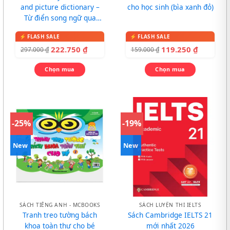
and picture dictionary –
cho học sinh (bìa xanh đỏ)
Từ điển song ngữ qua
tranh cho bé
222.750
₫
119.250
₫
297.000
₫
159.000
₫
Chọn mua
Chọn mua
-25%
-19%
New
New
SÁCH TIẾNG ANH - MCBOOKS
SÁCH LUYỆN THI IELTS
Tranh treo tường bách
Sách Cambridge IELTS 21
khoa toàn thư cho bé
mới nhất 2026