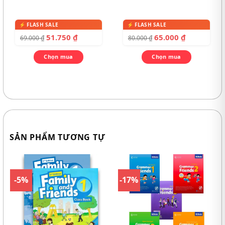
51.750
₫
65.000
₫
69.000
₫
80.000
₫
Chọn mua
Chọn mua
SẢN PHẨM TƯƠNG TỰ
-5%
-17%