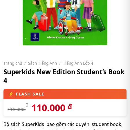
Trang chủ
/
Sách Tiếng Anh
/
Tiếng Anh Lớp 4
Superkids New Edition Student’s Book
4
110.000
₫
₫
118.000
Bộ sách SuperKids bao gồm các quyển: student book,