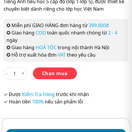
Tiếng Anh tiểu học 5 cấp độ (lớp 1-lớp 5), được thiết kế
chuyên biệt dành riêng cho lớp học Việt Nam
✪ Miễn phí GIAO HÀNG đơn hàng từ
399.000đ
✪ Giao hàng
COD
toàn quốc nhanh chóng từ
2 - 4
ngày
✪ Giao hàng
HOẢ TỐC
trong nội thành Hà Nội
✪ Hỗ trợ xuất hóa đơn
VAT
theo yêu cầu
Tiếng Anh 3 I-Learn Smart Start – Workbook (Sách Bài Tập) 
Chọn mua
✓ Được
Kiểm Tra Hàng
trước khi nhận
✓ Hoàn tiền
100%
nếu sản phẩm lỗi