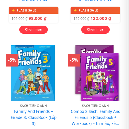
98.000
₫
122.000
₫
105.000
₫
129.000
₫
Chọn mua
Chọn mua
-5%
-5%
SÁCH TIẾNG ANH
SÁCH TIẾNG ANH
Family And Friends –
Combo 2 Sách: Family And
Grade 3: ClassBook (Lớp
Friends 5 (Classbook +
3)
Workbook) – In màu, kèm