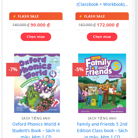
(Classbook + Workbook) –
In màu, kèm CD
90.000
₫
172.000
₫
140.000
₫
182.000
₫
Chọn mua
Chọn mua
-7%
-5%
SÁCH TIẾNG ANH
SÁCH TIẾNG ANH
Oxford Phonics World 4
Family and Friends 5 2nd
Student’s Book – Sách in
Edition Class book – Sách
màu, kèm 1 CD
in màu, kèm 1 CD