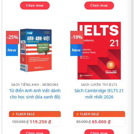
Chọn mua
Chọn mua
-25%
-19%
New
New
SÁCH TIẾNG ANH - MCBOOKS
SÁCH LUYỆN THI IELTS
Từ điển Anh Anh Việt dành
Sách Cambridge IELTS 21
cho học sinh (bìa xanh đỏ)
mới nhất 2026
119.250
₫
65.000
₫
159.000
₫
80.000
₫
Chọn mua
Chọn mua