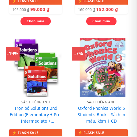
99.000
₫
152.000
₫
105.000
₫
160.000
₫
Chọn mua
Chọn mua
-19%
-7%
SÁCH TIẾNG ANH
SÁCH TIẾNG ANH
Trọn bộ Solutions 2nd
Oxford Phonics World 5
Edition (Elementary + Pre-
Student’s Book – Sách in
Intermediate +
màu, kèm 1 CD
Intermediate)