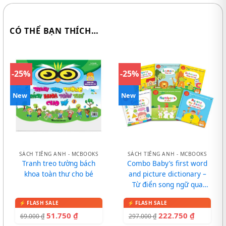
CÓ THỂ BẠN THÍCH…
-25%
-25%
New
New
SÁCH TIẾNG ANH - MCBOOKS
SÁCH TIẾNG ANH - MCBOOKS
Tranh treo tường bách
Combo Baby’s first word
khoa toàn thư cho bé
and picture dictionary –
Từ điển song ngữ qua
tranh cho bé
51.750
₫
222.750
₫
69.000
₫
297.000
₫