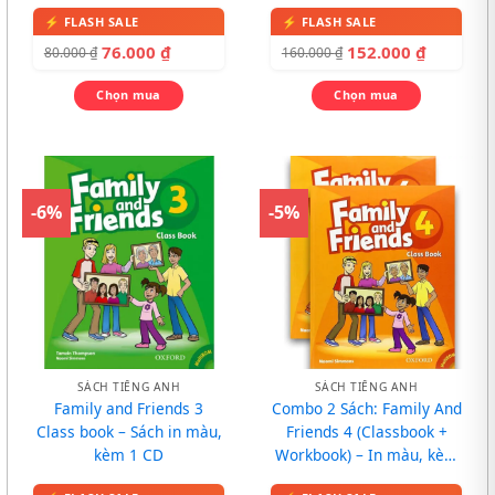
CD
76.000
₫
152.000
₫
80.000
₫
160.000
₫
Chọn mua
Chọn mua
-6%
-5%
SÁCH TIẾNG ANH
SÁCH TIẾNG ANH
Family and Friends 3
Combo 2 Sách: Family And
Class book – Sách in màu,
Friends 4 (Classbook +
kèm 1 CD
Workbook) – In màu, kèm
CD