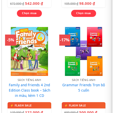
542.000
₫
98.000
₫
672.000
₫
105.000
₫
Chọn mua
Chọn mua
-5%
-17%
SÁCH TIẾNG ANH
SÁCH TIẾNG ANH
Family and Friends 4 2nd
Grammar Friends Trọn bộ
Edition Class book – Sách
5 cuốn
in màu, kèm 1 CD
122.000
₫
500.000
₫
129.000
₫
600.000
₫