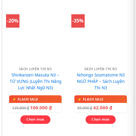
-20%
-35%
SÁCH LUYỆN THI N3
SÁCH LUYỆN THI N3
Shinkanzen Masuta N3 –
Nihongo Soumatome N3
TỪ VỰNG (Luyện Thi Năng
NGỮ PHÁP – Sách Luyện
Lực Nhật Ngữ N3)
Thi N3
100.000
₫
42.000
₫
125.000
₫
65.000
₫
Chọn mua
Chọn mua