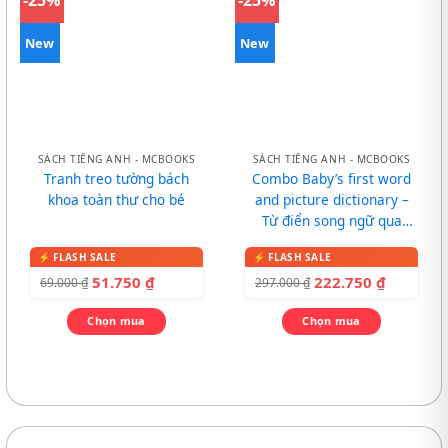
-25%
-25%
New
New
SÁCH TIẾNG ANH - MCBOOKS
SÁCH TIẾNG ANH - MCBOOKS
Tranh treo tường bách
Combo Baby’s first word
khoa toàn thư cho bé
and picture dictionary –
Từ điển song ngữ qua
tranh cho bé
51.750
₫
222.750
₫
69.000
₫
297.000
₫
Chọn mua
Chọn mua