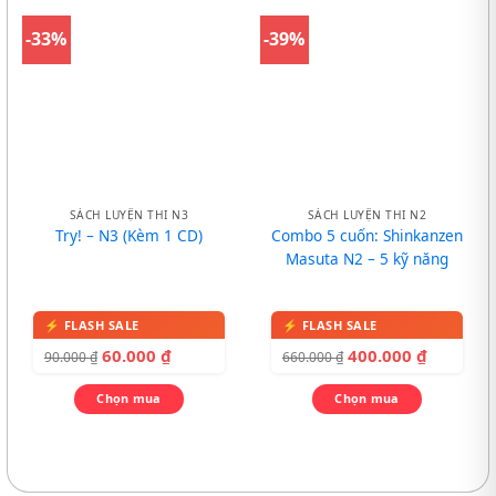
-33%
-39%
SÁCH LUYỆN THI N3
SÁCH LUYỆN THI N2
Try! – N3 (Kèm 1 CD)
Combo 5 cuốn: Shinkanzen
Masuta N2 – 5 kỹ năng
60.000
₫
400.000
₫
90.000
₫
660.000
₫
Chọn mua
Chọn mua