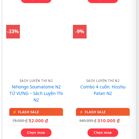
-33%
-9%
SÁCH LUYỆN THI N2
SÁCH LUYỆN THI N2
Nihongo Soumatome N2
Combo 4 cuốn: Hisshu
TỪ VỰNG – Sách Luyện Thi
Patan N2
N2
52.000
₫
310.000
₫
78.000
₫
340.000
₫
Chọn mua
Chọn mua