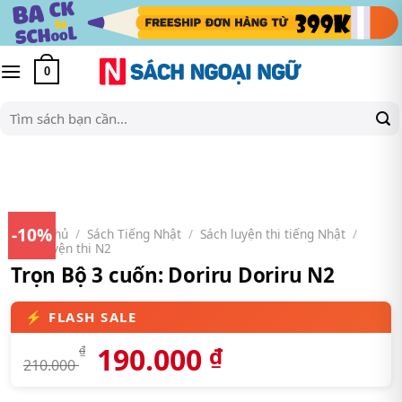
Skip
to
content
0
Tìm
kiếm:
-10%
Trang chủ
/
Sách Tiếng Nhật
/
Sách luyện thi tiếng Nhật
/
Sách luyện thi N2
Trọn Bộ 3 cuốn: Doriru Doriru N2
190.000
₫
₫
210.000