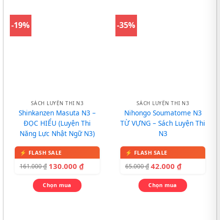
-19%
-35%
SÁCH LUYỆN THI N3
SÁCH LUYỆN THI N3
Shinkanzen Masuta N3 –
Nihongo Soumatome N3
ĐỌC HIỂU (Luyện Thi
TỪ VỰNG – Sách Luyện Thi
Năng Lực Nhật Ngữ N3)
N3
130.000
₫
42.000
₫
161.000
₫
65.000
₫
Chọn mua
Chọn mua