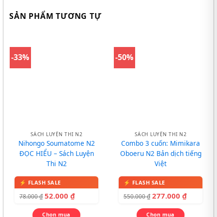
SẢN PHẨM TƯƠNG TỰ
-33%
-50%
SÁCH LUYỆN THI N2
SÁCH LUYỆN THI N2
Nihongo Soumatome N2
Combo 3 cuốn: Mimikara
ĐỌC HIỂU – Sách Luyện
Oboeru N2 Bản dịch tiếng
Thi N2
Việt
52.000
₫
277.000
₫
78.000
₫
550.000
₫
Chọn mua
Chọn mua