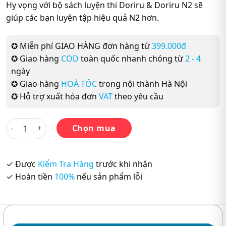
Hy vọng với bộ sách luyện thi Doriru & Doriru N2 sẽ
giúp các bạn luyện tập hiệu quả N2 hơn.
✪ Miễn phí GIAO HÀNG đơn hàng từ
399.000đ
✪ Giao hàng
COD
toàn quốc nhanh chóng từ
2 - 4
ngày
✪ Giao hàng
HOẢ TỐC
trong nội thành Hà Nội
✪ Hỗ trợ xuất hóa đơn
VAT
theo yêu cầu
Trọn Bộ 3 cuốn: Doriru Doriru N2 số lượng
Chọn mua
✓ Được
Kiểm Tra Hàng
trước khi nhận
✓ Hoàn tiền
100%
nếu sản phẩm lỗi