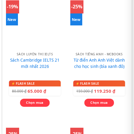
-19%
-25%
New
New
SÁCH LUYỆN THI IELTS
SÁCH TIẾNG ANH - MCBOOKS
Sách Cambridge IELTS 21
Từ điển Anh Anh Việt dành
mới nhất 2026
cho học sinh (bìa xanh đỏ)
65.000
₫
119.250
₫
80.000
₫
159.000
₫
Chọn mua
Chọn mua