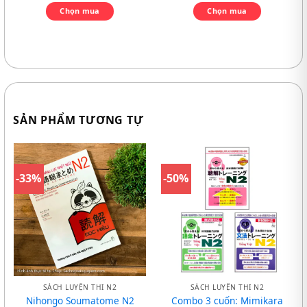
Chọn mua
Chọn mua
SẢN PHẨM TƯƠNG TỰ
-33%
-50%
SÁCH LUYỆN THI N2
SÁCH LUYỆN THI N2
Nihongo Soumatome N2
Combo 3 cuốn: Mimikara