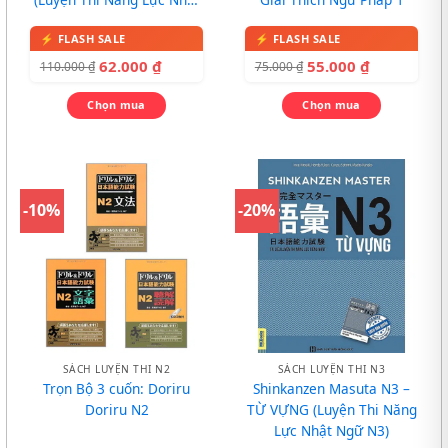
Ngữ N4)
62.000
₫
55.000
₫
110.000
₫
75.000
₫
Chọn mua
Chọn mua
-10%
-20%
SÁCH LUYỆN THI N2
SÁCH LUYỆN THI N3
Trọn Bộ 3 cuốn: Doriru
Shinkanzen Masuta N3 –
Doriru N2
TỪ VỰNG (Luyện Thi Năng
Lực Nhật Ngữ N3)