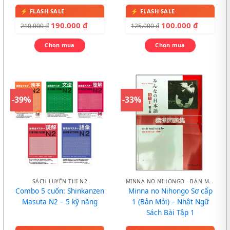
190.000
₫
100.000
₫
210.000
₫
125.000
₫
Chọn mua
Chọn mua
-39%
-33%
SÁCH LUYỆN THI N2
MINNA NO NIHONGO - BẢN MỚI
Combo 5 cuốn: Shinkanzen
Minna no Nihongo Sơ cấp
Masuta N2 – 5 kỹ năng
1 (Bản Mới) – Nhật Ngữ
Sách Bài Tập 1