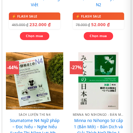
Việt
N2
232.000
₫
52.000
₫
465.000
₫
78.000
₫
Chọn mua
Chọn mua
-44%
-27%
SÁCH LUYỆN THI N4
MINNA NO NIHONGO - BẢN MỚI
Soumatome N4 Ngữ pháp
Minna no Nihongo Sơ cấp
– Đọc hiểu – Nghe hiểu
1 (Bản Mới) – Bản Dịch và
(Luyện Thi Năng Lực Nhật
Giải Thích Ngữ Pháp 1