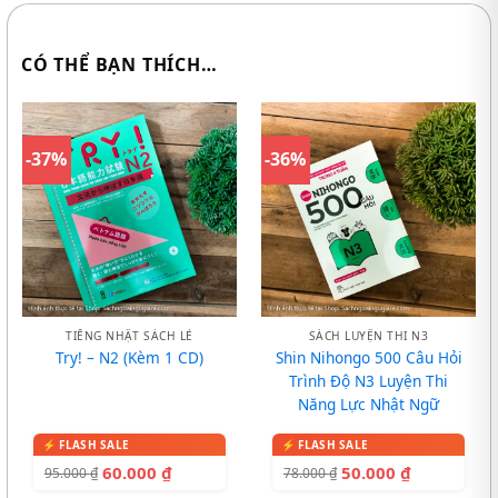
CÓ THỂ BẠN THÍCH…
-37%
-36%
TIẾNG NHẬT SÁCH LẺ
SÁCH LUYỆN THI N3
Try! – N2 (Kèm 1 CD)
Shin Nihongo 500 Câu Hỏi
Trình Độ N3 Luyện Thi
Năng Lực Nhật Ngữ
60.000
₫
50.000
₫
95.000
₫
78.000
₫