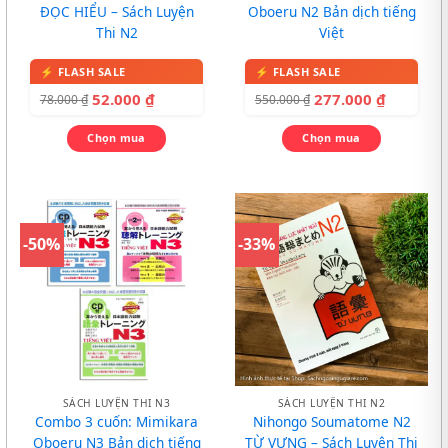
ĐỌC HIỂU – Sách Luyện
Oboeru N2 Bản dịch tiếng
Thi N2
Việt
52.000
₫
277.000
₫
78.000
₫
550.000
₫
Chọn mua
Chọn mua
-50%
-33%
SÁCH LUYỆN THI N3
SÁCH LUYỆN THI N2
Combo 3 cuốn: Mimikara
Nihongo Soumatome N2
Oboeru N3 Bản dịch tiếng
TỪ VỰNG – Sách Luyện Thi