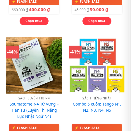
400.000
₫
30.000
₫
660.000
₫
45.000
₫
Chọn mua
Chọn mua
-44%
-41%
SÁCH LUYỆN THI N4
SÁCH TIẾNG NHẬT
Soumatome N4 Từ Vựng –
Combo 5 cuốn: Tango N1,
Hán Tự (Luyện Thi Năng
N2, N3, N4, N5
Lực Nhật Ngữ N4)