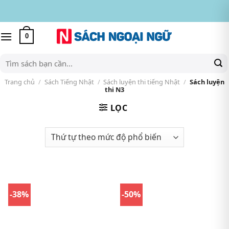
Skip
to
content
0
Tìm
kiếm:
Trang chủ
/
Sách Tiếng Nhật
/
Sách luyện thi tiếng Nhật
/
Sách luyện
thi N3
LỌC
-38%
-50%