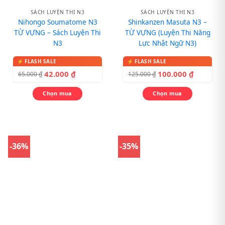
SÁCH LUYỆN THI N3
SÁCH LUYỆN THI N3
Nihongo Soumatome N3
Shinkanzen Masuta N3 –
TỪ VỰNG – Sách Luyện Thi
TỪ VỰNG (Luyện Thi Năng
N3
Lực Nhật Ngữ N3)
42.000
₫
100.000
₫
65.000
₫
125.000
₫
Chọn mua
Chọn mua
-36%
-35%