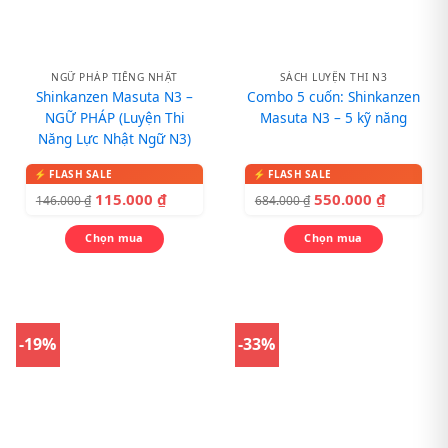
NGỮ PHÁP TIẾNG NHẬT
SÁCH LUYỆN THI N3
Shinkanzen Masuta N3 –
Combo 5 cuốn: Shinkanzen
NGỮ PHÁP (Luyện Thi
Masuta N3 – 5 kỹ năng
Năng Lực Nhật Ngữ N3)
115.000
₫
550.000
₫
146.000
₫
684.000
₫
Chọn mua
Chọn mua
-19%
-33%