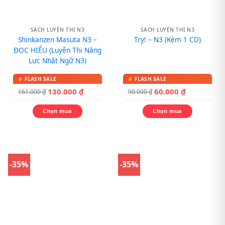
SÁCH LUYỆN THI N3
SÁCH LUYỆN THI N3
Shinkanzen Masuta N3 –
Try! – N3 (Kèm 1 CD)
ĐỌC HIỂU (Luyện Thi Năng
Lực Nhật Ngữ N3)
130.000
₫
60.000
₫
161.000
₫
90.000
₫
Chọn mua
Chọn mua
-35%
-35%