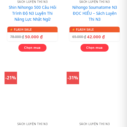
SÁCH LUYỆN THI N3
SÁCH LUYỆN THI N3
Shin Nihongo 500 Câu Hỏi
Nihongo Soumatome N3
Trình Độ N3 Luyện Thi
ĐỌC HIỂU – Sách Luyện
Năng Lực Nhật Ngữ
Thi N3
50.000
₫
42.000
₫
78.000
₫
65.000
₫
Chọn mua
Chọn mua
-21%
-31%
SÁCH LUYỆN THI N3
SÁCH LUYỆN THI N3