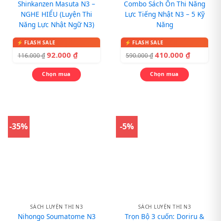
Shinkanzen Masuta N3 –
Combo Sách Ôn Thi Năng
NGHE HIỂU (Luyện Thi
Lực Tiếng Nhật N3 – 5 Kỹ
Năng Lực Nhật Ngữ N3)
Năng
92.000
₫
410.000
₫
116.000
₫
590.000
₫
Chọn mua
Chọn mua
-35%
-5%
SÁCH LUYỆN THI N3
SÁCH LUYỆN THI N3
Nihongo Soumatome N3
Trọn Bộ 3 cuốn: Doriru &