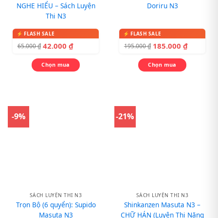
NGHE HIỂU – Sách Luyện
Doriru N3
Thi N3
42.000
₫
185.000
₫
65.000
₫
195.000
₫
Chọn mua
Chọn mua
-9%
-21%
SÁCH LUYỆN THI N3
SÁCH LUYỆN THI N3
Trọn Bộ (6 quyển): Supido
Shinkanzen Masuta N3 –
Masuta N3
CHỮ HÁN (Luyện Thi Năng