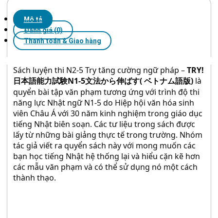
Mô tả
Đánh giá (0)
Thanh toán & Giao hàng
Sách luyện thi N2-5 Try tăng cường ngữ pháp –
TRY!
日本語能力試験N1-5文法から伸ばす( ベトナム語版)
là
quyển bài tập văn phạm tương ứng với trình độ thi
năng lực Nhật ngữ N1-5 do Hiệp hội văn hóa sinh
viên Châu Á với 30 năm kinh nghiệm trong giáo dục
tiếng Nhật biên soạn. Các tư liệu trong sách được
lấy từ những bài giảng thực tế trong trường. Nhóm
tác giả viết ra quyển sách này với mong muốn các
bạn học tiếng Nhật hệ thống lại và hiểu cặn kẽ hơn
các mẫu văn phạm và có thể sử dụng nó một cách
thành thạo.