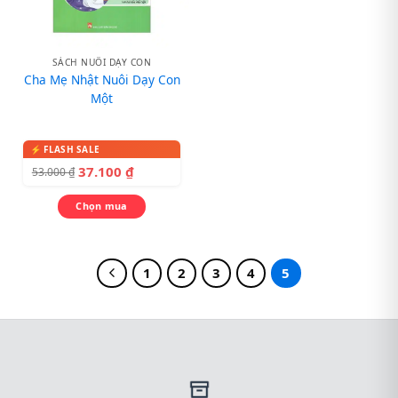
SÁCH NUÔI DẠY CON
Cha Mẹ Nhật Nuôi Dạy Con
Một
37.100
₫
53.000
₫
Chọn mua
1
2
3
4
5