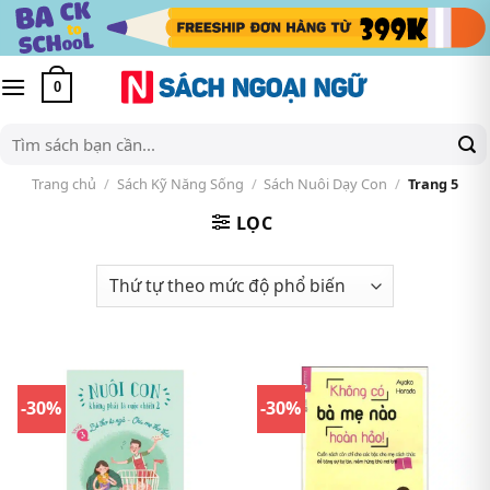
Skip
to
content
0
Tìm
kiếm:
Trang chủ
/
Sách Kỹ Năng Sống
/
Sách Nuôi Dạy Con
/
Trang 5
LỌC
-30%
-30%