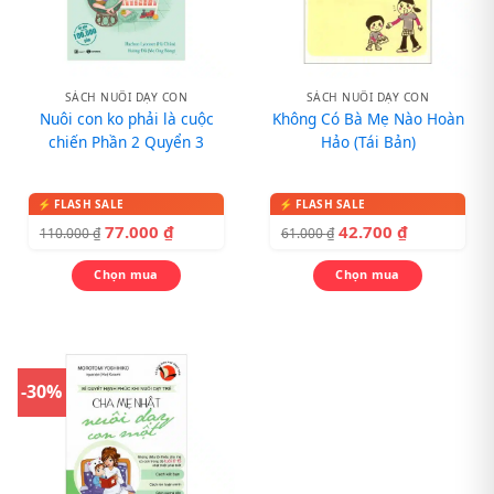
SÁCH NUÔI DẠY CON
SÁCH NUÔI DẠY CON
Nuôi con ko phải là cuộc
Không Có Bà Mẹ Nào Hoàn
chiến Phần 2 Quyển 3
Hảo (Tái Bản)
77.000
₫
42.700
₫
110.000
₫
61.000
₫
Chọn mua
Chọn mua
-30%