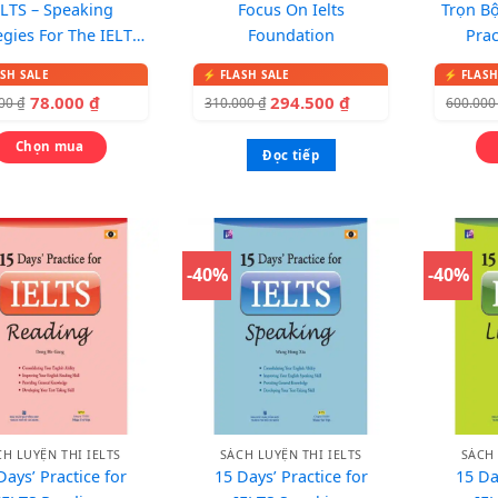
ELTS – Speaking
Focus On Ielts
Trọn Bộ
egies For The IELTS
Foundation
Prac
Test
78.000
₫
294.500
₫
000
₫
310.000
₫
600.00
Chọn mua
Đọc tiếp
-40%
-40%
CH LUYỆN THI IELTS
SÁCH LUYỆN THI IELTS
SÁCH 
Days’ Practice for
15 Days’ Practice for
15 Da