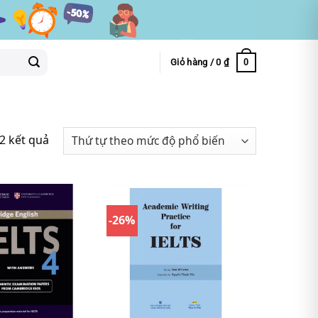
0
Giỏ hàng /
0
₫
72 kết quả
-26%