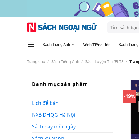
Skip
to
content
Tìm
kiếm:
Sách Tiếng Anh
Sách Tiếng
Sách Tiếng Hàn
Trang chủ
/
Sách Tiếng Anh
/
Sách Luyện Thi IELTS
/
Tran
Danh mục sản phẩm
-19%
Lịch để bàn
NXB ĐHQG Hà Nội
Sách hay mỗi ngày
Sách Kỹ Năng