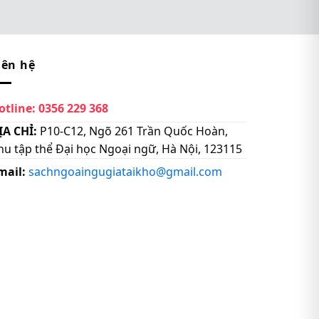
iên hệ
otline:
0356 229 368
ỊA CHỈ:
P10-C12, Ngõ 261 Trần Quốc Hoàn,
hu tập thể Đại học Ngoại ngữ, Hà Nội, 123115
mail:
sachngoaingugiataikho@gmail.com