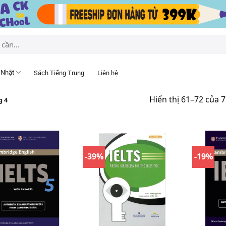
 Nhật
Sách Tiếng Trung
Liên hệ
Hiển thị 61–72 của 
g 4
-39%
-19%