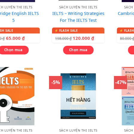
CH LUYỆN THI IELTS
SÁCH LUYỆN THI IELTS
SÁCH 
idge English IELTS
IELTS – Writing Strategies
Cambrid
5
For The IELTS Test
65.000
₫
120.000
₫
00
₫
198.000
₫
80.000
Chọn mua
Chọn mua
-5%
-47%
HẾT HÀNG
CH LUYỆN THI IELTS
SÁCH LUYỆN THI IELTS
SÁCH 