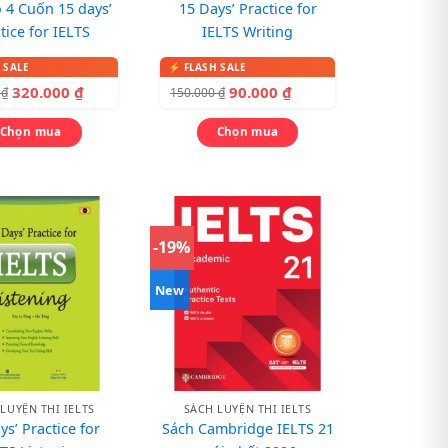
 4 Cuốn 15 days’
15 Days’ Practice for
tice for IELTS
IELTS Writing
320.000
₫
90.000
₫
0
₫
150.000
₫
Chọn mua
Chọn mua
-19%
New
LUYỆN THI IELTS
SÁCH LUYỆN THI IELTS
ys’ Practice for
Sách Cambridge IELTS 21