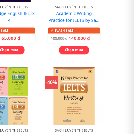
LUYỆN THI IELTS
SÁCH LUYỆN THI IELTS
ge English IELTS
Academic Writing
4
Practice for IELTS by Sam
McCarter – Sách tự học
Writing nâng cao
65.000
₫
140.000
₫
₫
188.000
₫
Chọn mua
Chọn mua
-40%
LUYỆN THI IELTS
SÁCH LUYỆN THI IELTS