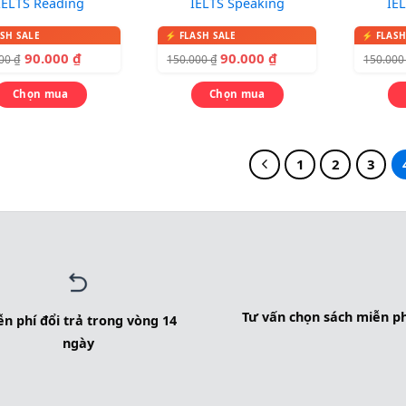
IELTS Reading
IELTS Speaking
IEL
90.000
₫
90.000
₫
000
₫
150.000
₫
150.00
Chọn mua
Chọn mua
1
2
3
Tư vấn chọn sách miễn ph
n phí đổi trả trong vòng 14
ngày