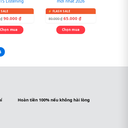
TS Listening
mới nhất 2026
90.000
₫
65.000
₫
0
₫
80.000
₫
Chọn mua
Chọn mua
4
í
Hoàn tiền 100% nếu không hài lòng