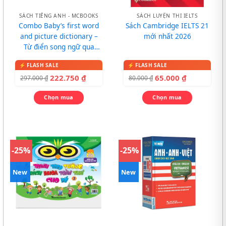
SÁCH TIẾNG ANH - MCBOOKS
SÁCH LUYỆN THI IELTS
Combo Baby’s first word
Sách Cambridge IELTS 21
and picture dictionary –
mới nhất 2026
Từ điển song ngữ qua
tranh cho bé
222.750
₫
65.000
₫
297.000
₫
80.000
₫
Chọn mua
Chọn mua
-25%
-25%
New
New