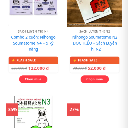
SÁCH LUYỆN THI N4
SÁCH LUYỆN THI N2
Combo 2 cuốn: Nihongo
Nihongo Soumatome N2
Soumatome N4 – 5 kỹ
ĐỌC HIỂU – Sách Luyện
năng
Thi N2
122.000
₫
52.000
₫
220.000
₫
78.000
₫
Chọn mua
Chọn mua
-35%
-27%