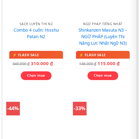
SÁCH LUYỆN THI N2
NGỮ PHÁP TIẾNG NHẬT
Combo 4 cuốn: Hisshu
Shinkanzen Masuta N3 –
Patan N2
NGỮ PHÁP (Luyện Thi
Năng Lực Nhật Ngữ N3)
310.000
₫
115.000
₫
340.000
₫
146.000
₫
Chọn mua
Chọn mua
-44%
-33%