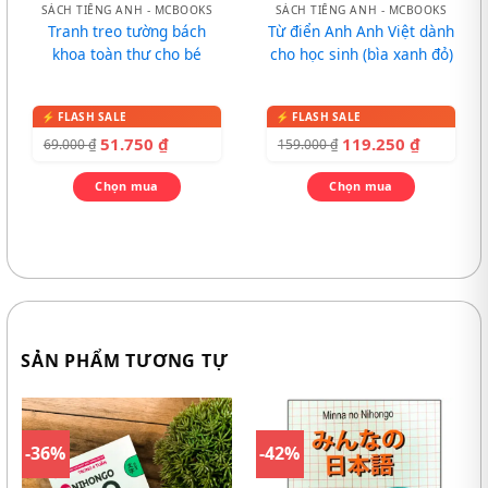
SÁCH TIẾNG ANH - MCBOOKS
SÁCH TIẾNG ANH - MCBOOKS
Tranh treo tường bách
Từ điển Anh Anh Việt dành
khoa toàn thư cho bé
cho học sinh (bìa xanh đỏ)
51.750
₫
119.250
₫
69.000
₫
159.000
₫
Chọn mua
Chọn mua
SẢN PHẨM TƯƠNG TỰ
-36%
-42%