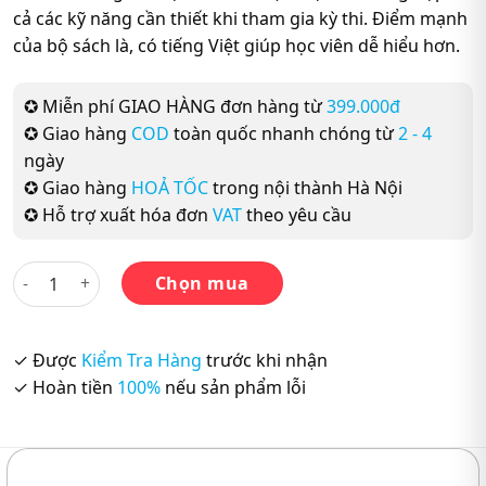
cả các kỹ năng cần thiết khi tham gia kỳ thi. Điểm mạnh
của bộ sách là, có tiếng Việt giúp học viên dễ hiểu hơn.
✪ Miễn phí GIAO HÀNG đơn hàng từ
399.000đ
✪ Giao hàng
COD
toàn quốc nhanh chóng từ
2 - 4
ngày
✪ Giao hàng
HOẢ TỐC
trong nội thành Hà Nội
✪ Hỗ trợ xuất hóa đơn
VAT
theo yêu cầu
Trọn Bộ (6 quyển): Supido Masuta N3 số lượng
Chọn mua
✓ Được
Kiểm Tra Hàng
trước khi nhận
✓ Hoàn tiền
100%
nếu sản phẩm lỗi