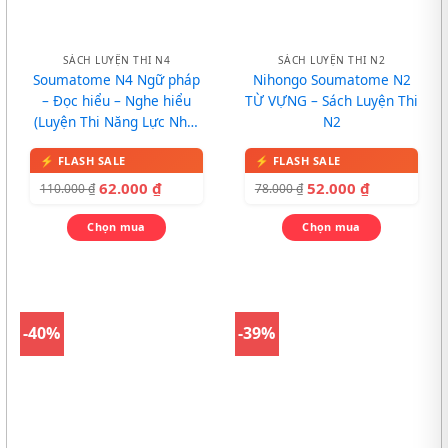
SÁCH LUYỆN THI N4
SÁCH LUYỆN THI N2
Soumatome N4 Ngữ pháp
Nihongo Soumatome N2
– Đọc hiểu – Nghe hiểu
TỪ VỰNG – Sách Luyện Thi
(Luyện Thi Năng Lực Nhật
N2
Ngữ N4)
62.000
₫
52.000
₫
110.000
₫
78.000
₫
Chọn mua
Chọn mua
-40%
-39%