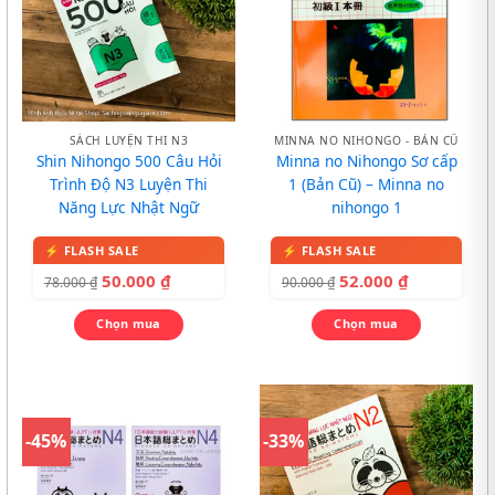
SÁCH LUYỆN THI N3
MINNA NO NIHONGO - BẢN CŨ
Shin Nihongo 500 Câu Hỏi
Minna no Nihongo Sơ cấp
Trình Độ N3 Luyện Thi
1 (Bản Cũ) – Minna no
Năng Lực Nhật Ngữ
nihongo 1
50.000
₫
52.000
₫
78.000
₫
90.000
₫
Chọn mua
Chọn mua
-45%
-33%