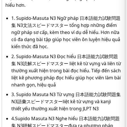
hiểu hơn.
1. Supido-Masuta N3 Ngữ pháp 日本語能力試験問題
集 N3文法スピードマスター tổng hợp những điểm
ngữ pháp sơ cấp, kèm theo ví dụ dễ hiểu. Hơn nữa
có đa dạng bài tập giúp học viên ôn luyện hiệu quả
kiến thức đã học.
2. Supido-Masuta N3 Đọc hiểu 日本語能力試験問題
集 N3読解スピードマスター liệt kê từ vựng và liên từ
thường xuất hiện trong bài đọc hiểu. Tiếp đến sách
liệt kê phương pháp đọc hiểu giúp học viên làm bài
nhanh gọn, hiệu quả
3. Supido Masuta N3 Từ vựng 日本語能力試験問題集
N3語彙スピードマスターliệt kê từ vựng và kanji
thiết yếu thường xuất hiện trong JLPT N3
4.Supido Masuta N3 Nghe hiểu 日本語能力試験問題
集 N3聴解スピードマスターđưa ra phương pháp