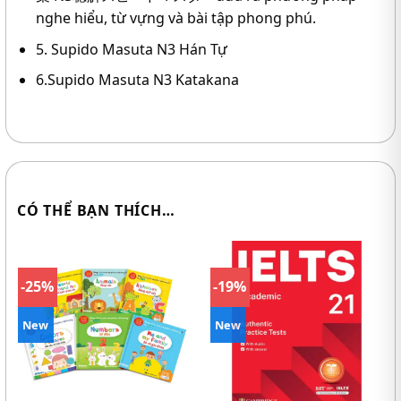
nghe hiểu, từ vựng và bài tập phong phú.
5. Supido Masuta N3 Hán Tự
6.Supido Masuta N3 Katakana
CÓ THỂ BẠN THÍCH…
-25%
-19%
New
New