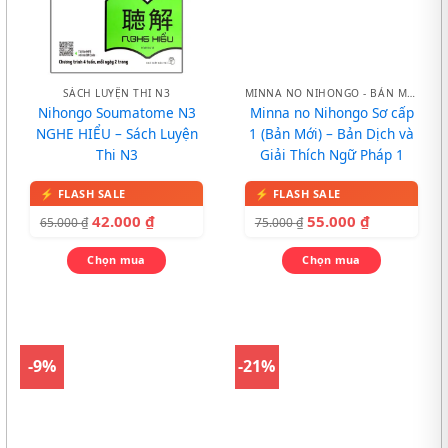
SÁCH LUYỆN THI N3
MINNA NO NIHONGO - BẢN MỚI
Nihongo Soumatome N3
Minna no Nihongo Sơ cấp
NGHE HIỂU – Sách Luyện
1 (Bản Mới) – Bản Dịch và
Thi N3
Giải Thích Ngữ Pháp 1
42.000
₫
55.000
₫
65.000
₫
75.000
₫
Chọn mua
Chọn mua
-9%
-21%