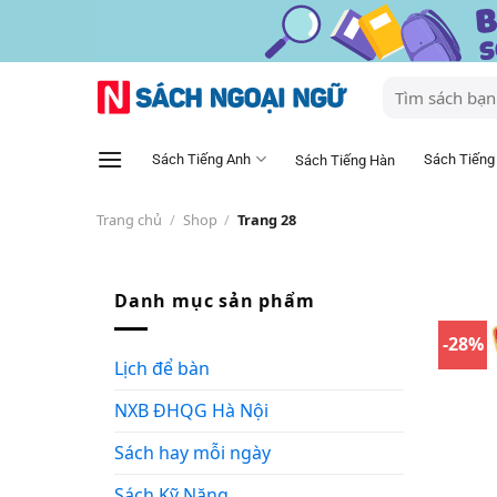
Skip
to
content
Tìm
kiếm:
Sách Tiếng Anh
Sách Tiếng
Sách Tiếng Hàn
Trang chủ
/
Shop
/
Trang 28
Danh mục sản phẩm
-28%
Lịch để bàn
NXB ĐHQG Hà Nội
Sách hay mỗi ngày
Sách Kỹ Năng