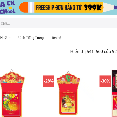
 Nhật
Sách Tiếng Trung
Liên hệ
Hiển thị 541–560 của 92
-28%
-30%