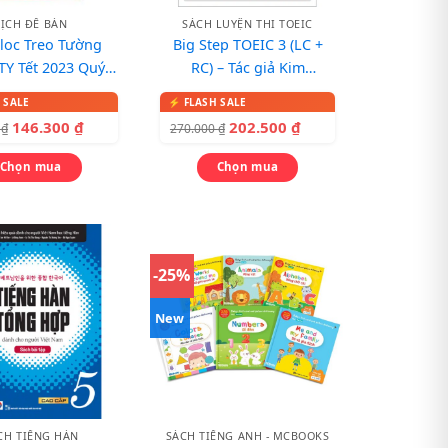
LỊCH ĐỂ BÀN
SÁCH LUYỆN THI TOEIC
Bloc Treo Tường
Big Step TOEIC 3 (LC +
TY Tết 2023 Quý
RC) – Tác giả Kim
 Chữ Tài Lộc
Soyeong, Park Won
146.300
₫
202.500
₫
0
₫
270.000
₫
Chọn mua
Chọn mua
-25%
New
CH TIẾNG HÀN
SÁCH TIẾNG ANH - MCBOOKS