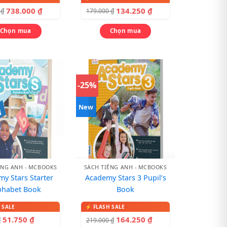
738.000
₫
134.250
₫
0
₫
179.000
₫
Chọn mua
Chọn mua
-25%
New
ẾNG ANH - MCBOOKS
SÁCH TIẾNG ANH - MCBOOKS
y Stars Starter
Academy Stars 3 Pupil’s
phabet Book
Book
51.750
₫
164.250
₫
₫
219.000
₫