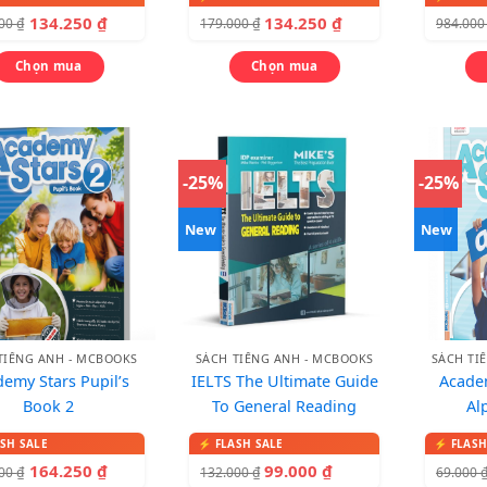
134.250
₫
134.250
₫
000
₫
179.000
₫
984.00
Chọn mua
Chọn mua
-25%
-25%
New
New
TIẾNG ANH - MCBOOKS
SÁCH TIẾNG ANH - MCBOOKS
SÁCH TI
emy Stars Pupil’s
IELTS The Ultimate Guide
Academ
Book 2
To General Reading
Al
164.250
₫
99.000
₫
000
₫
132.000
₫
69.000