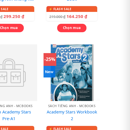
khó
299.250
₫
164.250
₫
0
₫
219.000
₫
Chọn mua
Chọn mua
-25%
New
ẾNG ANH - MCBOOKS
SÁCH TIẾNG ANH - MCBOOKS
 Academy Stars
Academy Stars Workbook
Pre-A1
2