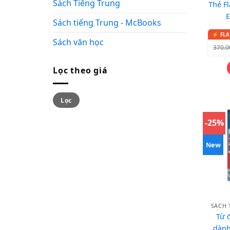
Sách Tiếng Trung
Thẻ F
E
Sách tiếng Trung - McBooks
Sách văn học
370.
Lọc theo giá
Lọc
-25%
New
SÁCH 
Từ 
dành