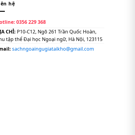
iên hệ
otline:
0356 229 368
ỊA CHỈ:
P10-C12, Ngõ 261 Trần Quốc Hoàn,
hu tập thể Đại học Ngoại ngữ, Hà Nội, 123115
mail:
sachngoaingugiataikho@gmail.com