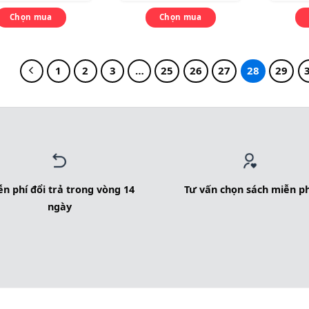
Chọn mua
Chọn mua
1
2
3
…
25
26
27
28
29
n phí đổi trả trong vòng 14
Tư vấn chọn sách miễn ph
ngày