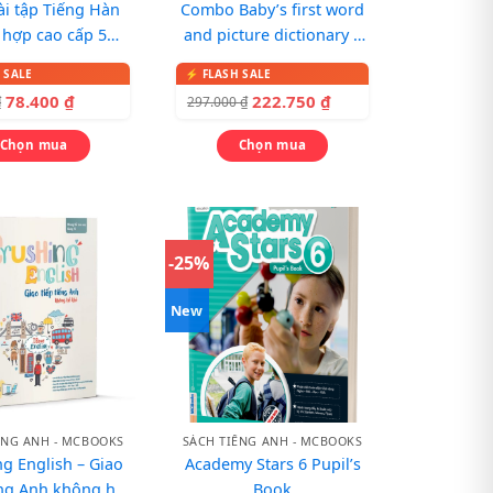
ài tập Tiếng Hàn
Combo Baby’s first word
 hợp cao cấp 5
and picture dictionary –
iên bản mới)
Từ điển song ngữ qua
tranh cho bé
78.400
₫
222.750
₫
₫
297.000
₫
Chọn mua
Chọn mua
-25%
New
ẾNG ANH - MCBOOKS
SÁCH TIẾNG ANH - MCBOOKS
g English – Giao
Academy Stars 6 Pupil’s
ếng Anh không hề
Book