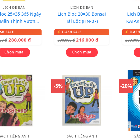
LỊCH ĐỂ BÀN
LỊCH ĐỂ BÀN
Bloc 25×35 365 Ngày
Lịch Bloc 20×30 Bonsai
Lịch 
 Mắn Thịnh Vượng
Tài Lộc (HN-07)
KATAK
(HN-05)
Mão
288.000
₫
216.000
₫
000
₫
300.000
₫
209.00
Chọn mua
Chọn mua
-5%
-20%
SÁCH TIẾNG ANH
SÁCH TIẾNG ANH
SÁ