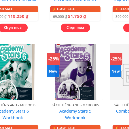
xanh đỏ)
119.250
₫
51.750
₫
000
₫
69.000
₫
399.00
Chọn mua
Chọn mua
-25%
-25%
New
New
TIẾNG ANH - MCBOOKS
SÁCH TIẾNG ANH - MCBOOKS
SÁCH TI
cademy Stars 6
Academy Stars 5
Combo
Workbook
Workbook