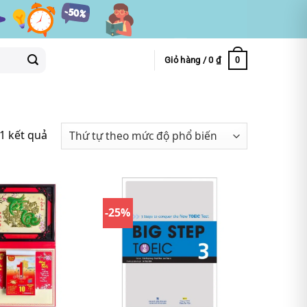
0
Giỏ hàng /
0
₫
1 kết quả
-25%