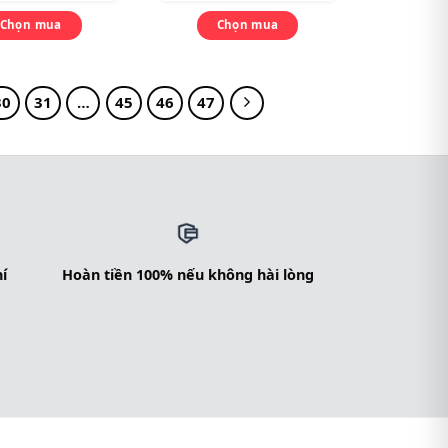
Chọn mua
Chọn mua
30
31
…
45
46
47
í
Hoàn tiền 100% nếu không hài lòng