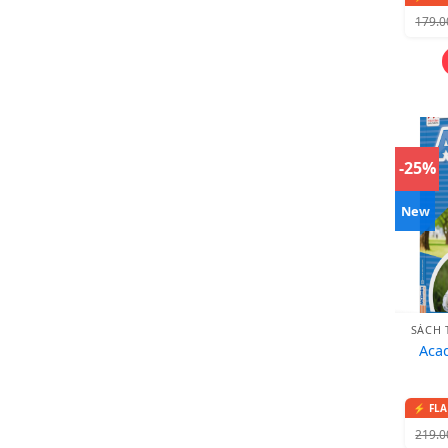
179.
-25%
New
SÁCH 
Acad
219.