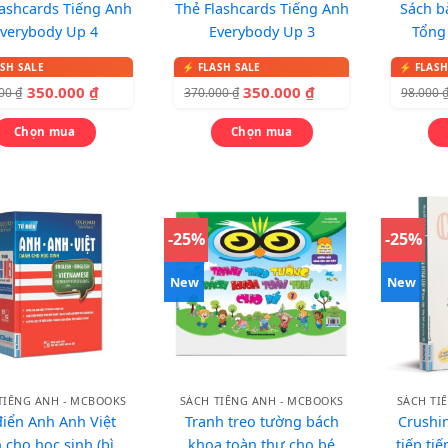
lashcards Tiếng Anh
Thẻ Flashcards Tiếng Anh
Sách b
verybody Up 4
Everybody Up 3
Tổng
(ph
350.000
₫
350.000
₫
000
₫
370.000
₫
98.000
Chọn mua
Chọn mua
-25%
-25%
New
New
TIẾNG ANH - MCBOOKS
SÁCH TIẾNG ANH - MCBOOKS
SÁCH TI
điển Anh Anh Việt
Tranh treo tường bách
Crushin
 cho học sinh (bìa
khoa toàn thư cho bé
tiếp ti