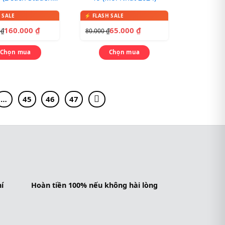
 Activity Book +
CD)
160.000
₫
65.000
₫
0
₫
80.000
₫
Chọn mua
Chọn mua
…
45
46
47
í
Hoàn tiền 100% nếu không hài lòng