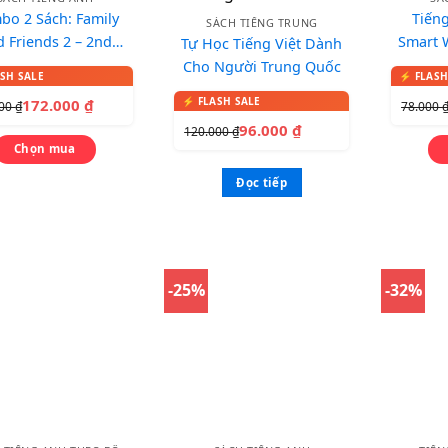
bo 2 Sách: Family
Tiếng
SÁCH TIẾNG TRUNG
 Friends 2 – 2nd
Smart 
Tự Học Tiếng Việt Dành
tion (Classbook +
Cho Người Trung Quốc
ook) – In màu, kèm
172.000
₫
000
₫
78.000
CD
96.000
₫
120.000
₫
Chọn mua
Đọc tiếp
-25%
-32%