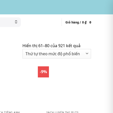
Giỏ hàng /
0
₫
0
Hiển thị 61–80 của 921 kết quả
-9%
CH TIẾNG ANH
SÁCH LUYỆN THI IELTS