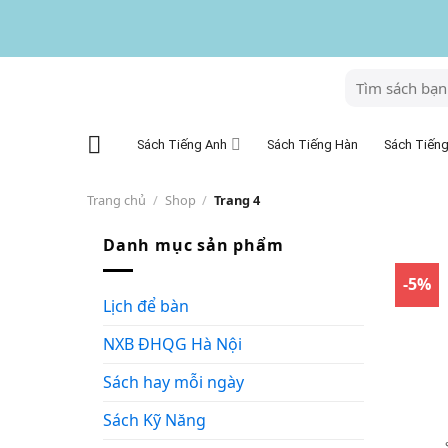
Skip
to
content
Tìm
kiếm:
Sách Tiếng Anh
Sách Tiếng
Sách Tiếng Hàn
Trang chủ
/
Shop
/
Trang 4
Danh mục sản phẩm
-5%
Lịch để bàn
NXB ĐHQG Hà Nội
Sách hay mỗi ngày
Sách Kỹ Năng