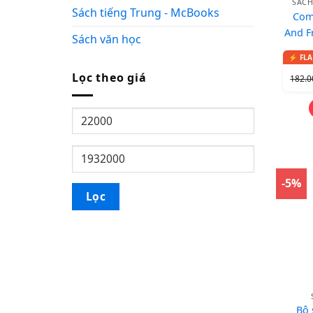
SÁCH
Sách tiếng Trung - McBooks
Com
And F
Sách văn học
Edi
Workb
Lọc theo giá
182.
-5%
Lọc
Bộ 