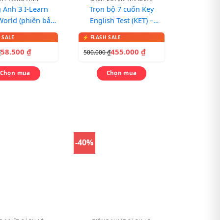
 Anh 3 I-Learn
Trọn bộ 7 cuốn Key
World (phiên bản
English Test (KET) –
SGK)
Cambridge
58.500
₫
455.000
₫
₫
500.000
₫
Chọn mua
Chọn mua
-40%