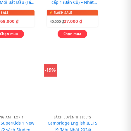
Mới Bắt Đầu (Tái
cấp 1 (Bản Cũ) – Nhật
Bản)
Ngữ Sách Bài Tập 1
68.000
₫
27.000
₫
₫
40.000
₫
Chọn mua
Chọn mua
-19%
ẾNG ANH LỚP 1
SÁCH LUYỆN THI IELTS
 SuperKids 1 New
Cambridge English IELTS
n (2 sách Student
19 (Mới Nhất 2024)