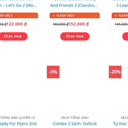
n – Let’s Go 2 (Work
And Friends 2 (Classbook
I-Lea
k + Student Book)
+ Workbook) – In màu,
Stu
kèm CD
Workb
122.000
₫
152.000
₫
000
₫
160.000
₫
145.00
Chọn mua
Chọn mua
-5%
-20%
 TIẾNG ANH QUYỂN LẺ
SÁCH TIẾNG ANH
SÁC
eady For Flyers 2nd
Combo 2 Sách: Oxford
Tự Học