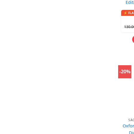
Edit
130.
-20%
SÁ
Oxfor
Di