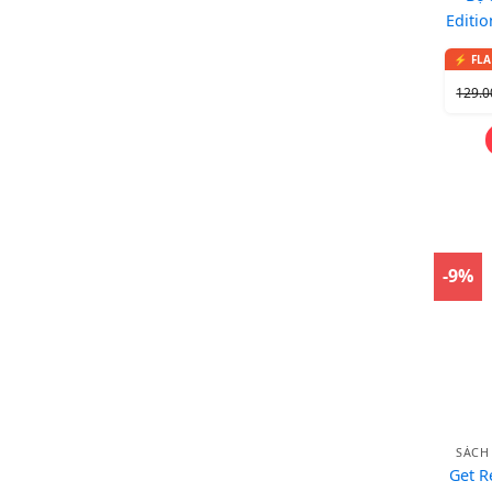
Editio
Boo
129.
-9%
SÁCH
Get R