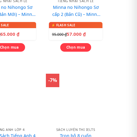
G NHẬT SÁCH LẺ
TIẾNG NHẬT SÁCH LẺ
 no Nihongo Sơ
Minna no Nihongo Sơ
Bản Mới) – Minna
cấp 2 (Bản Cũ) – Minna
hongo 2 – Sách
no nihongo 2
àu bản đẹp
65.000
₫
57.000
₫
₫
95.000
₫
Chọn mua
Chọn mua
-7%
ẾNG ANH LỚP 4
SÁCH LUYỆN THI IELTS
ách Tiếng Anh 4
Trọn bộ 8 cuốn