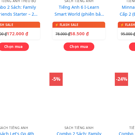
 TIẾNG ANH THEO BỘ
SÁCH TIẾNG ANH
TIẾN
bo 2 Sách: Family
Tiếng Anh 6 I-Learn
Minna
riends Starter – 2nd
Smart World (phiên bản
Cấp 2 (
tion (Classbook +
SGK)
No Ni
ook) – In màu, kèm
m
172.000
₫
58.500
₫
000
₫
78.000
₫
95.000
CD
Chọn mua
Chọn mua
-5%
-24%
SÁCH TIẾNG ANH
SÁCH TIẾNG ANH
TI
sách Let’s Go 4th
Combo 2 Sách: Family
Combo S