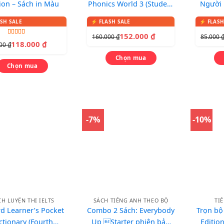
ion – Sách in Màu
Phonics World 3 (Student
Người 
book + Workbook) – In
màu, kèm CD
152.000
₫
160.000
₫
85.000
Được xếp
118.000
₫
000
₫
hạng
5.00
5
sao
Chọn mua
Chọn mua
-7%
-10%
CH LUYỆN THI IELTS
SÁCH TIẾNG ANH THEO BỘ
TI
d Learner’s Pocket
Combo 2 Sách: Everybody
Trọn bộ
ctionary (Fourth
Up Starter phiên bản
Editio