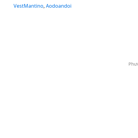
VestMantino
,
Aodoandoi
Phươ