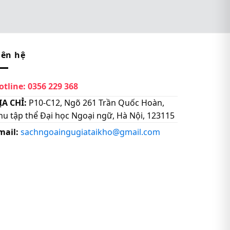
iên hệ
otline:
0356 229 368
ỊA CHỈ:
P10-C12, Ngõ 261 Trần Quốc Hoàn,
hu tập thể Đại học Ngoại ngữ, Hà Nội, 123115
mail:
sachngoaingugiataikho@gmail.com