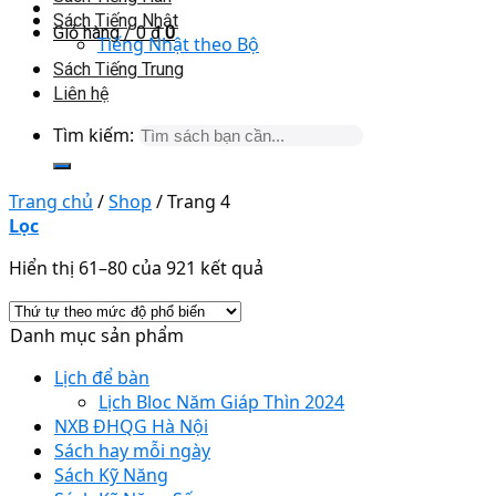
Sách Tiếng Nhật
Giỏ hàng /
0
₫
0
Tiếng Nhật theo Bộ
Sách Tiếng Trung
Liên hệ
Tìm kiếm:
Trang chủ
/
Shop
/
Trang 4
Lọc
Hiển thị 61–80 của 921 kết quả
Danh mục sản phẩm
Lịch để bàn
Lịch Bloc Năm Giáp Thìn 2024
NXB ĐHQG Hà Nội
Sách hay mỗi ngày
Sách Kỹ Năng