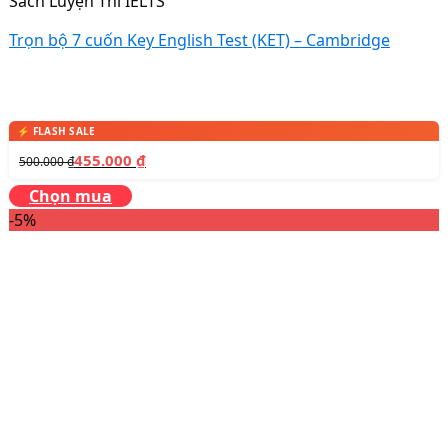
Sách Luyện Thi IELTS
Trọn bộ 7 cuốn Key English Test (KET) – Cambridge
455.000
₫
500.000
₫
Chọn mua
-5%