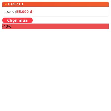
65.000
₫
95.000
₫
Chọn mua
-40%