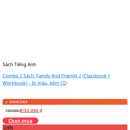
Sách Tiếng Anh
Combo 2 Sách: Family And Friends 2 (Classbook +
Workbook) – In màu, kèm CD
152.000
₫
160.000
₫
Chọn mua
-24%