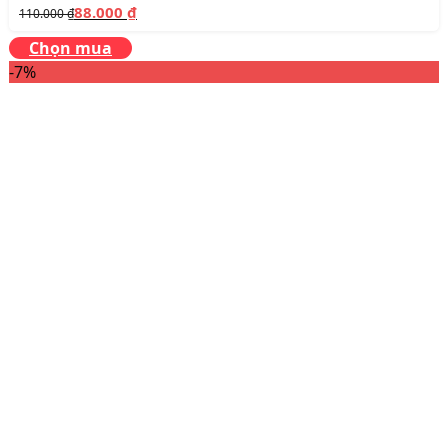
88.000
₫
110.000
₫
Chọn mua
-7%