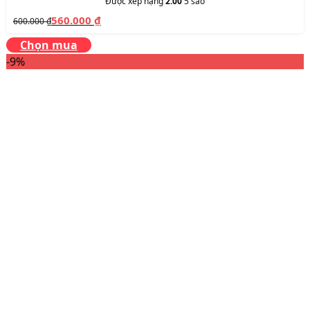
Được xếp hạng
2.00
5 sao
560.000
₫
600.000
₫
Chọn mua
-9%