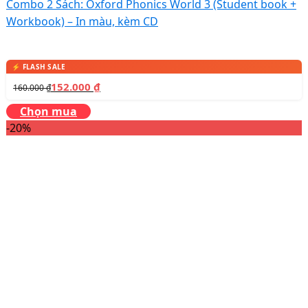
Combo 2 Sách: Oxford Phonics World 3 (Student book +
Workbook) – In màu, kèm CD
152.000
₫
160.000
₫
Chọn mua
-20%