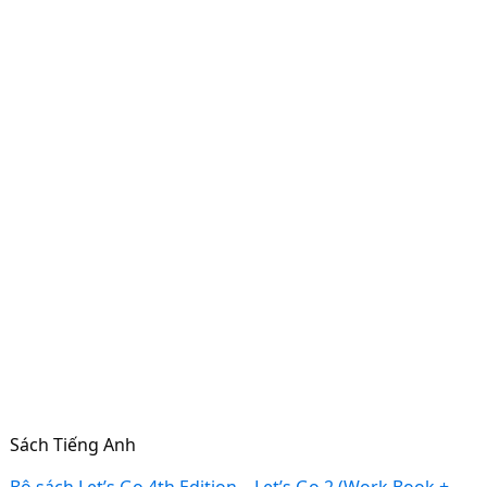
Sách Tiếng Anh
Bộ sách Let’s Go 4th Edition – Let’s Go 2 (Work Book +