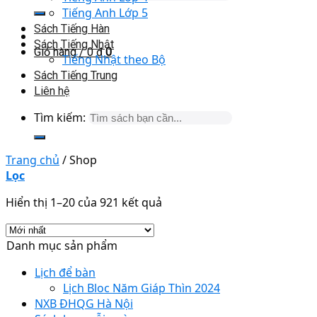
Tiếng Anh Lớp 5
Sách Tiếng Hàn
Sách Tiếng Nhật
Giỏ hàng /
0
₫
0
Tiếng Nhật theo Bộ
Sách Tiếng Trung
Liên hệ
Tìm kiếm:
Trang chủ
/
Shop
Lọc
Hiển thị 1–20 của 921 kết quả
Danh mục sản phẩm
Lịch để bàn
Lịch Bloc Năm Giáp Thìn 2024
NXB ĐHQG Hà Nội