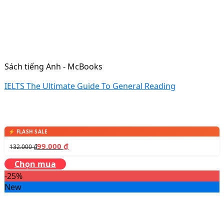
Sách tiếng Anh - McBooks
IELTS The Ultimate Guide To General Reading
99.000
₫
132.000
₫
Chọn mua
-25%
New