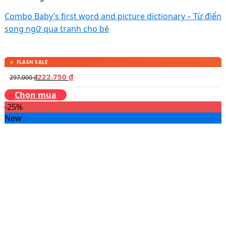
Combo Baby’s first word and picture dictionary – Từ điển
song ngữ qua tranh cho bé
222.750
₫
297.000
₫
Chọn mua
-25%
New