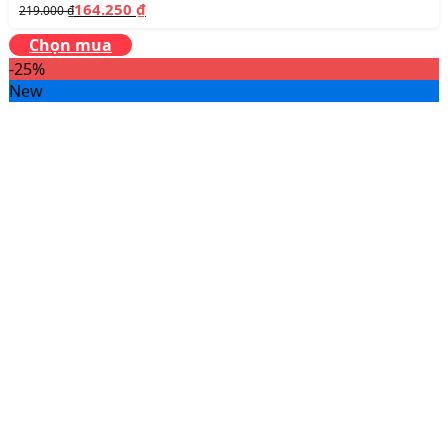
164.250
₫
219.000
₫
Chọn mua
-25%
New