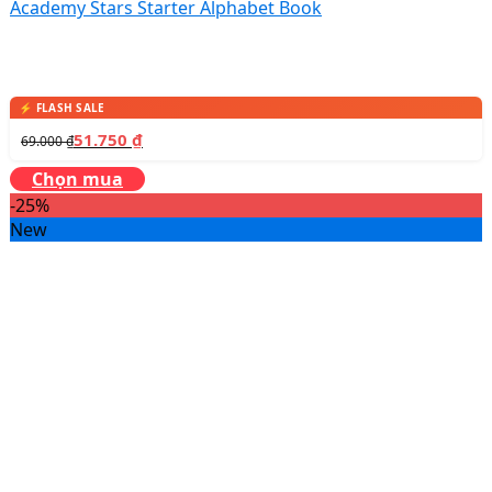
Academy Stars Starter Alphabet Book
51.750
₫
69.000
₫
Chọn mua
-25%
New