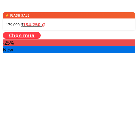
134.250
₫
179.000
₫
Chọn mua
-25%
New