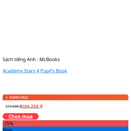
Sách tiếng Anh - McBooks
Academy Stars 4 Pupil’s Book
164.250
₫
219.000
₫
Chọn mua
-25%
New