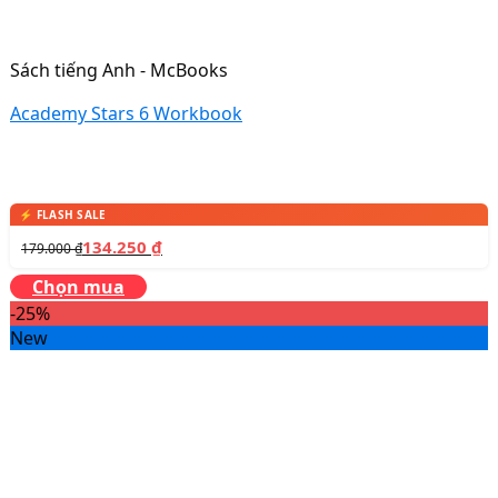
Sách tiếng Anh - McBooks
Academy Stars 6 Workbook
134.250
₫
179.000
₫
Chọn mua
-25%
New