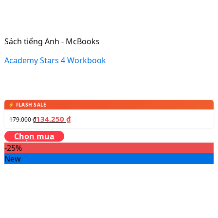
Sách tiếng Anh - McBooks
Academy Stars 4 Workbook
134.250
₫
179.000
₫
Chọn mua
-25%
New