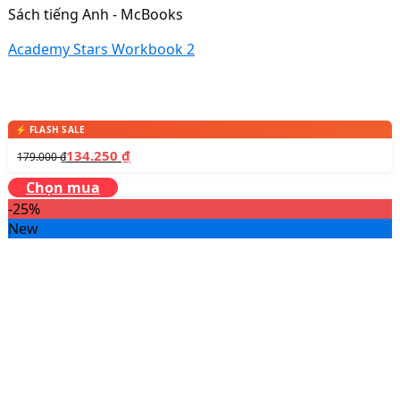
Sách tiếng Anh - McBooks
Academy Stars Workbook 2
134.250
₫
179.000
₫
Chọn mua
-25%
New