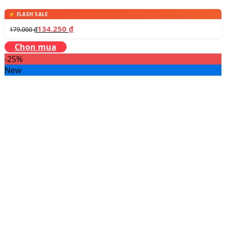
134.250
₫
179.000
₫
Chọn mua
-25%
New