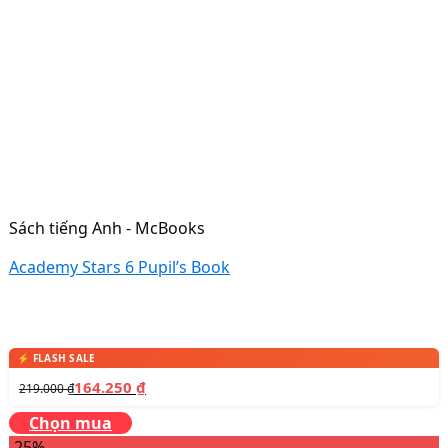
Sách tiếng Anh - McBooks
Academy Stars 6 Pupil’s Book
164.250
₫
219.000
₫
Chọn mua
-25%