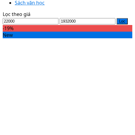
Sách văn học
Lọc theo giá
Lọc
-19%
New