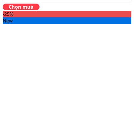
Chọn mua
-25%
New