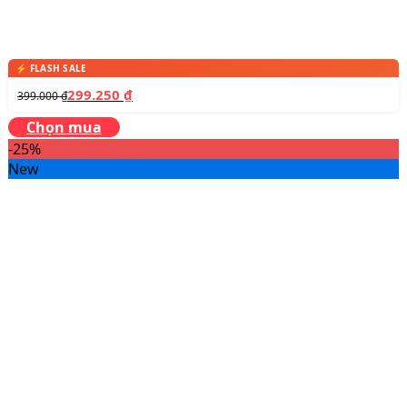
299.250
₫
399.000
₫
Chọn mua
-25%
New