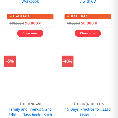
Workbook
5 with CD
90.000
₫
50.000
₫
100.000
₫
60.000
₫
Chọn mua
Chọn mua
-5%
-40%
SÁCH TIẾNG ANH
SÁCH LUYỆN THI IELTS
Family and Friends 5 2nd
15 Days’ Practice for IELTS
Edition Class book – Sách
Listening