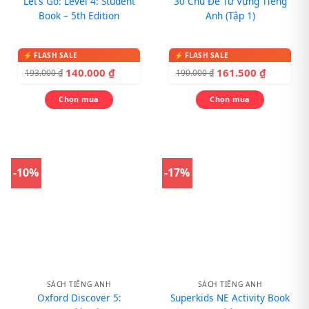
Let’s Go: Level 4: Student
30 Chủ Đề Từ Vựng Tiếng
Book – 5th Edition
Anh (Tập 1)
140.000
₫
161.500
₫
193.000
₫
190.000
₫
Chọn mua
Chọn mua
-10%
-17%
SÁCH TIẾNG ANH
SÁCH TIẾNG ANH
Oxford Discover 5:
Superkids NE Activity Book