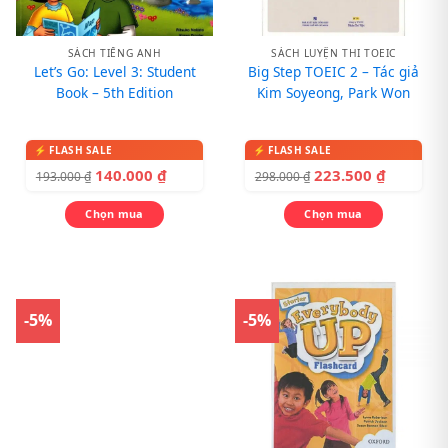
SÁCH TIẾNG ANH
SÁCH LUYỆN THI TOEIC
Let’s Go: Level 3: Student
Big Step TOEIC 2 – Tác giả
Book – 5th Edition
Kim Soyeong, Park Won
140.000
₫
223.500
₫
193.000
₫
298.000
₫
Chọn mua
Chọn mua
-5%
-5%