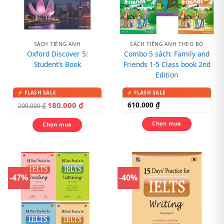
SÁCH TIẾNG ANH
SÁCH TIẾNG ANH THEO BỘ
Oxford Discover 5:
Combo 5 sách: Family and
Student’s Book
Friends 1-5 Class book 2nd
Edition
180.000
₫
610.000
₫
200.000
₫
Chọn mua
Chọn mua
-47%
-40%