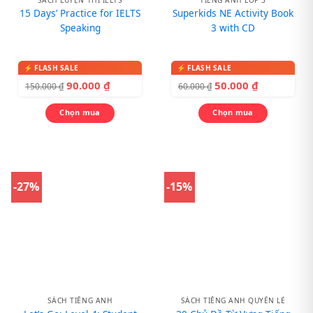
15 Days’ Practice for IELTS
Superkids NE Activity Book
Speaking
3 with CD
90.000
₫
50.000
₫
150.000
₫
60.000
₫
Chọn mua
Chọn mua
-27%
-15%
SÁCH TIẾNG ANH
SÁCH TIẾNG ANH QUYỂN LẺ