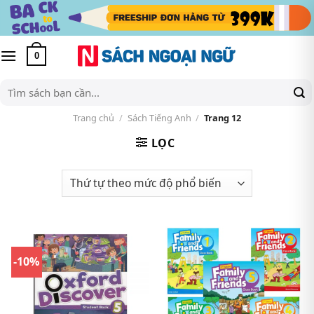
Skip
to
content
0
Tìm
kiếm:
Trang chủ
/
Sách Tiếng Anh
/
Trang 12
LỌC
-10%