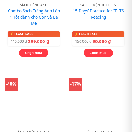
SÁCH TIẾNG ANH
SÁCH LUYỆN THI IELTS
Combo Sách Tiếng Anh Lớp
15 Days’ Practice for IELTS
1 Tốt dành cho Con và Ba
Reading
Mẹ
299.000
₫
90.000
₫
410.000
₫
150.000
₫
Chọn mua
Chọn mua
-40%
-17%
SÁCH LUYỆN THI IELTS
TIẾNG ANH LỚP 3