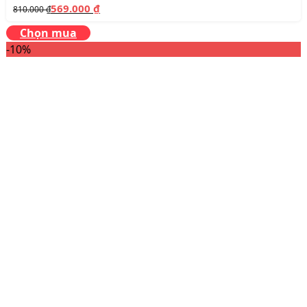
569.000
₫
810.000
₫
Chọn mua
-10%