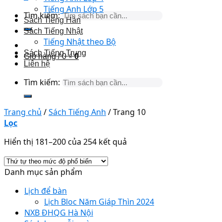
Tiếng Anh Lớp 5
Tìm kiếm:
Sách Tiếng Hàn
Sách Tiếng Nhật
Tiếng Nhật theo Bộ
Sách Tiếng Trung
Giỏ hàng /
0
₫
0
Liên hệ
Tìm kiếm:
Trang chủ
/
Sách Tiếng Anh
/
Trang 10
Lọc
Hiển thị 181–200 của 254 kết quả
Danh mục sản phẩm
Lịch để bàn
Lịch Bloc Năm Giáp Thìn 2024
NXB ĐHQG Hà Nội