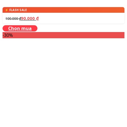
90.000
₫
100.000
₫
Chọn mua
-30%