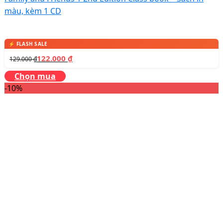
màu, kèm 1 CD
122.000
₫
129.000
₫
Chọn mua
-10%